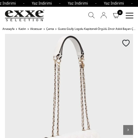
z İndirimi - Yaz İndirimi - Yaz İndirimi - Yaz İndirimi -
0
Anasayfa
Kadın
Aksesuar
Çanta
Guess Giully Logolu Kapitoneli Örgülü Zincir Askılı Bayan Çanta WHI