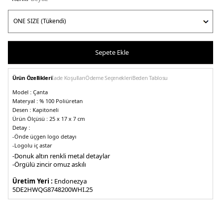
Sepete Ekle
Ürün Özellikleri
İade Koşulları
Ödeme Seçenekleri
Beden Tablosu
Model :
Çanta
Materyal :
% 100 Poliüretan
Desen :
Kapitoneli
Ürün Ölçüsü :
25 x 17 x 7 cm
Detay :
-
Önde üçgen logo detayı
-Logolu iç astar
-Donuk altın renkli metal detaylar
-Fermuarlı iç ve arka cep
-Örgülü zincir omuz askılı
-Manyetik klips kapama
Üretim Yeri :
Endonezya
5DE2HWQG8748200WHI.25