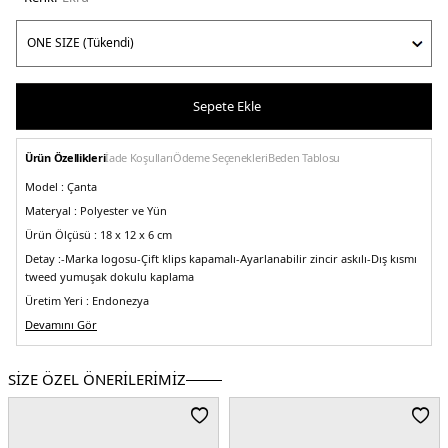
Sepete Ekle
Ürün Özellikleri
İade Koşulları
Ödeme Seçenekleri
Beden Tablosu
Model :
Çanta
Materyal :
Polyester ve Yün
Ürün Ölçüsü :
18 x 12 x 6 cm
Detay :
-Marka logosu
-Çift klips kapamalı
-Ayarlanabilir zincir askılı
-Dış kısmı
tweed yumuşak dokulu kaplama
Üretim Yeri :
Endonezya
5DE2HWAT8748740IVO.69
Devamını Gör
SİZE ÖZEL ÖNERİLERİMİZ