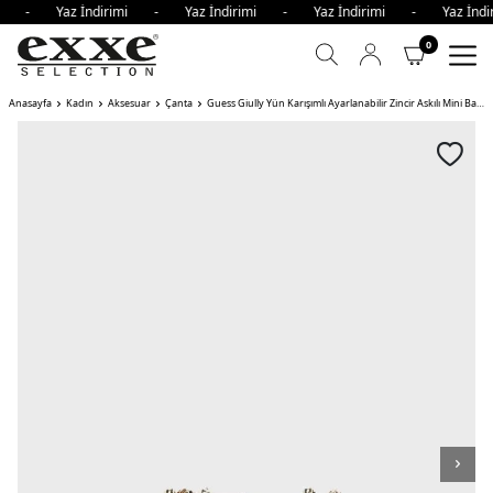
imi - Yaz İndirimi - Yaz İndirimi - Yaz İndirimi - Yaz İn
0
Anasayfa
Kadın
Aksesuar
Çanta
Guess Giully Yün Karışımlı Ayarlanabilir Zincir Askılı Mini Bayan Çanta IVO