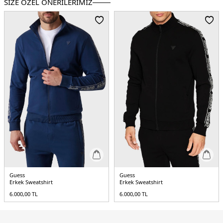
SİZE ÖZEL ÖNERİLERİMİZ
Menşei :
Çin
5DK1M5BQ18K0552G7V2.12
Guess
Guess
Erkek Sweatshirt
Erkek Sweatshirt
6.000,00
TL
6.000,00
TL