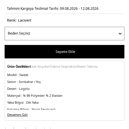
Tahmini Kargoya Teslimat Tarihi:
09.08.2026 - 12.08.2026
Renk:
laci̇vert
Sepete Ekle
Ürün Özellikleri
İade Koşulları
Ödeme Seçenekleri
Beden Tablosu
Model :
Sweat
Sezon :
Sonbahar / Kış
Desen :
Logolu
Materyal :
% 98 Polyester % 2 Elastan
Yaka Bilgisi :
Dik Yaka
Kapama Bilgisi :
Yarım Fermuarlı
Devamını Gör
Kol Bilgisi :
Uzun Kol
Kalıp Bilgisi :
Regular Fit