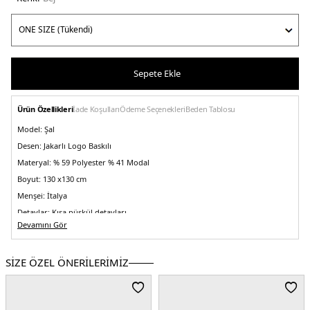
Sepete Ekle
Ürün Özellikleri
İade Koşulları
Ödeme Seçenekleri
Beden Tablosu
Model:
Şal
Desen:
Jakarlı Logo Baskılı
Materyal:
% 59 Polyester % 41 Modal
Boyut:
130 x130 cm
Menşei:
İtalya
Detaylar:
Kısa püskül detayları
5DE2AW5191POL03SAN.17
Devamını Gör
SİZE ÖZEL ÖNERİLERİMİZ