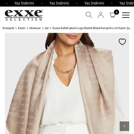
imi - Yaz İndirimi - Yaz İndirimi - Yaz İndirimi - Yaz İnd
0
Anasayfa
Kadın
Aksesuar
Şal
Guess Kefiah Jakarlı Logo Baskılı Modal Karışımlı x cm Kadın Şal SAN