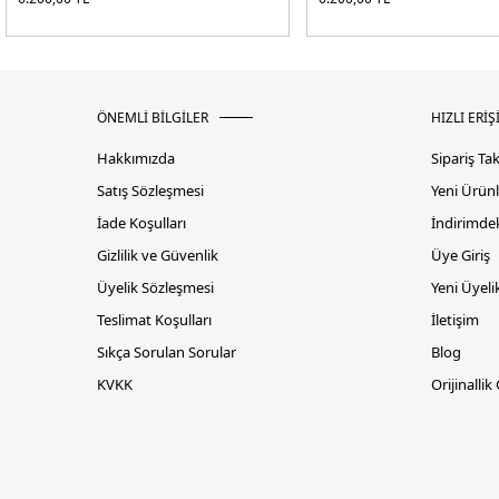
ÖNEMLİ BİLGİLER
HIZLI ERİŞ
Hakkımızda
Sipariş Ta
Satış Sözleşmesi
Yeni Ürünl
İade Koşulları
İndirimdek
Gizlilik ve Güvenlik
Üye Giriş
Üyelik Sözleşmesi
Yeni Üyeli
Teslimat Koşulları
İletişim
Sıkça Sorulan Sorular
Blog
KVKK
Orijinallik