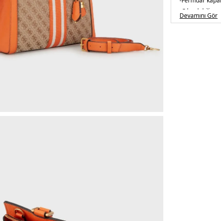
-
Fermuar kap
-Çıkarılabilir 
Devamını Gör
Üretim Yeri :
E
5DE2HWJB787