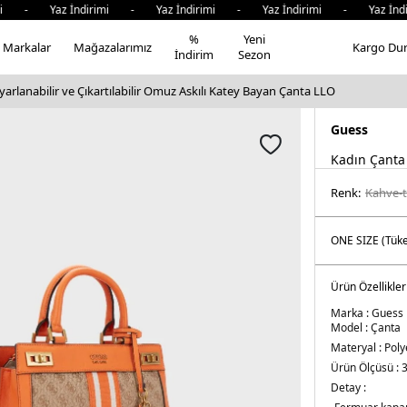
mi - Yaz İndirimi - Yaz İndirimi - Yaz İndirimi - Yaz İndi
%
Yeni
Markalar
Mağazalarımız
Kargo Du
İndirim
Sezon
arlanabilir ve Çıkartılabilir Omuz Askılı Katey Bayan Çanta LLO
Guess
Kadın Çanta
Renk:
kahve-
Ürün Özellikler
Marka :
Guess
Model :
Çanta
Materyal :
Poly
Ürün Ölçüsü :
3
Detay :