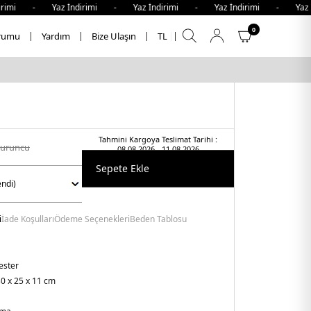
rimi - Yaz İndirimi - Yaz İndirimi - Yaz İndirimi - Yaz İ
0
rumu
Yardım
Bize Ulaşın
TL
Tahmini Kargoya Teslimat Tarihi :
turuncu
08.08.2026 - 11.08.2026
Sepete Ekle
i
İade Koşulları
Ödeme Seçenekleri
Beden Tablosu
ester
0 x 25 x 11 cm