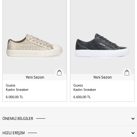
-Sert dolgu
Üretim Yeri :
Vietnam
5DE2FL5B3SFAL12BLACK.07
Yeni Sezon
Yeni Sezon
Guess
Guess
Kadın Sneaker
Kadın Sneaker
6.000,00
TL
6.600,00
TL
ÖNEMLİ BİLGİLER
HIZLI ERİŞİM