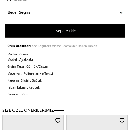
Sepete Ekle
Ürün Özellikleri
İade Koşulları
Ödeme Seçenekleri
Beden Tablosu
Marka :
Guess
Model :
Ayakkabı
Giyim Tarzı :
Günlük/Casual
Materyal :
Poliüretan ve Tekstil
Kapama Bilgisi :
Bağcıklı
Taban Bilgisi :
Kauçuk
Taban Kalınlığı :
Devamını Gör
&3 cm
Toplam Yükseklik :
11,5 cm
Detay :
SİZE ÖZEL ÖNERİLERİMİZ
-Marka logosu
-Nefes alabilirlik ve hafiflik
-Dayanıklı iç taban