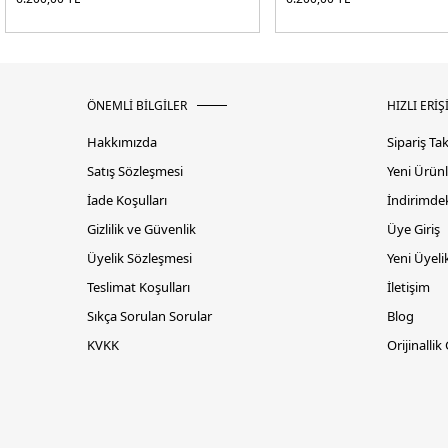
ÖNEMLİ BİLGİLER
HIZLI ERİŞ
Hakkımızda
Sipariş Ta
Satış Sözleşmesi
Yeni Ürünl
İade Koşulları
İndirimdek
Gizlilik ve Güvenlik
Üye Giriş
Üyelik Sözleşmesi
Yeni Üyeli
Teslimat Koşulları
İletişim
Sıkça Sorulan Sorular
Blog
KVKK
Orijinallik