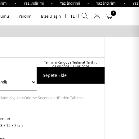
irimi - Yaz İndirimi - Yaz İndirimi - Yaz İndirimi - Yaz 
0
rumu
Yardım
Bize Ulaşın
TL
Tahmini Kargoya Teslimat Tarihi :
08.08.2026 - 11.08.2026
Sepete Ekle
i
İade Koşulları
Ödeme Seçenekleri
Beden Tablosu
üretan
3 x 15 x 7 cm