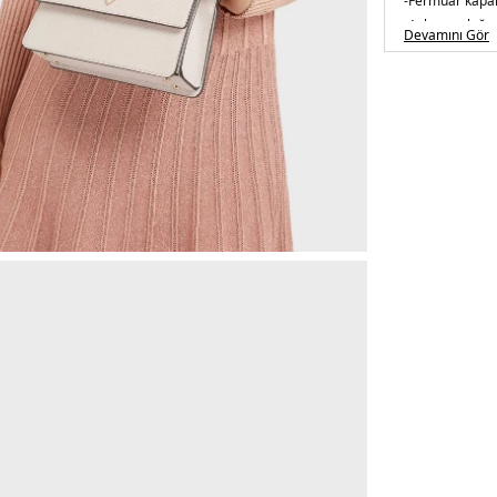
-
Fermuar kap
-Askı uzunluğu
Devamını Gör
Üretim Yeri :
B
5DE2HWEVG87