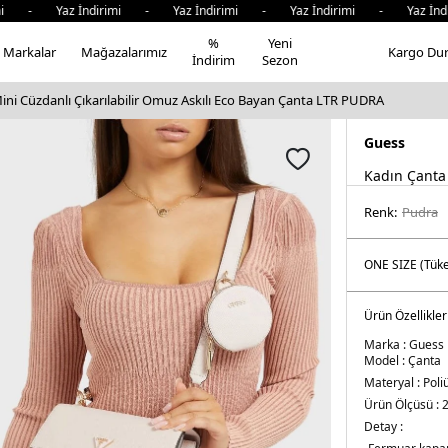
mi - Yaz İndirimi - Yaz İndirimi - Yaz İndirimi - Yaz İnd
%
Yeni
Markalar
Mağazalarımız
Kargo Du
İndirim
Sezon
ni Cüzdanlı Çıkarılabilir Omuz Askılı Eco Bayan Çanta LTR PUDRA
Guess
Kadın Çanta
Renk:
pudra
Ürün Özellikler
Marka :
Guess
Model :
Çanta
Materyal :
Poli
Ürün Ölçüsü :
2
Detay :