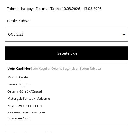
Tahmini Kargoya Teslimat Tarihi:
10.08.2026 - 13.08.2026
Renk:
kahve
Sepete Ekle
Ürün Özellikleri
İade Koşulları
Ödeme Seçenekleri
Beden Tablosu
Model:
Çanta
Desen:
Logolu
Ortam:
Günlük/Casual
Materyal:
Sentetik Malzeme
Boyut:
35 x 24 x 11 cm
Kapama Şekli:
Fermuarlı
Devamını Gör
Yaş Grubu:
Yetişkin
Askı Türü:
Omuz Askılı