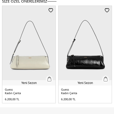
SİZE ÖZEL ÖNERİLERİMİZ
Menşei:
Endonezya
5DY2HWWG9923010NTC.03
Yeni Sezon
Yeni Sezon
Guess
Guess
Kadın Çanta
Kadın Çanta
6.200,00
TL
6.200,00
TL