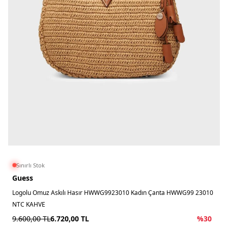
Sınırlı Stok
Guess
Logolu Omuz Askılı Hasır HWWG9923010 Kadın Çanta HWWG99 23010
NTC KAHVE
9.600,00
TL
6.720,00
TL
%
30