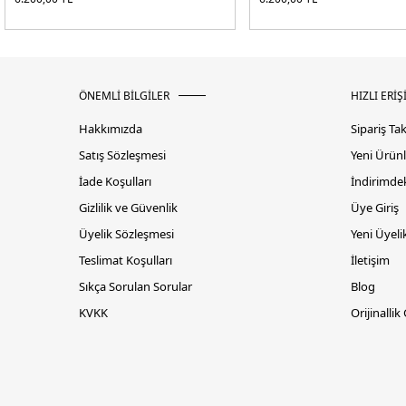
ÖNEMLİ BİLGİLER
HIZLI ERİŞ
Hakkımızda
Sipariş Ta
Satış Sözleşmesi
Yeni Ürünl
İade Koşulları
İndirimdek
Gizlilik ve Güvenlik
Üye Giriş
Üyelik Sözleşmesi
Yeni Üyeli
Teslimat Koşulları
İletişim
Sıkça Sorulan Sorular
Blog
KVKK
Orijinallik