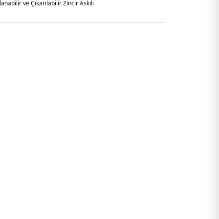
anabilir ve Çıkarılabilir Zincir Askılı
çya
et sap , ayarlanabilir ve çıkarılabilir zincir askılı
9760BNN.25