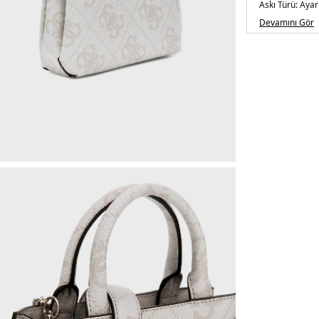
Askı Türü:
Ayarl
Menşei:
Kambo
Devamını Gör
Detaylar:
İki ad
5DE2HWOS963