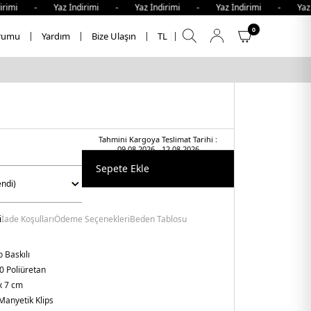
rimi - Yaz İndirimi - Yaz İndirimi - Yaz İndirimi - Yaz İ
0
rumu
Yardım
Bize Ulaşın
TL
Tahmini Kargoya Teslimat Tarihi :
09.08.2026 - 12.08.2026
Sepete Ekle
i
İade Koşulları
Ödeme Seçenekleri
Beden Tablosu
 Baskılı
0 Poliüretan
x 7 cm
Manyetik Klips