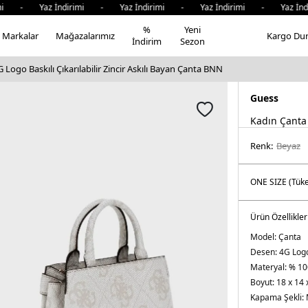
mi - Yaz İndirimi - Yaz İndirimi - Yaz İndirimi - Yaz İndi
%
Yeni
Markalar
Mağazalarımız
Kargo Du
İndirim
Sezon
 Logo Baskılı Çıkarılabilir Zincir Askılı Bayan Çanta BNN
Guess
Kadın Çanta
Renk:
beyaz
Ürün Özellikler
Model:
Çanta
Desen:
4G Logo
Materyal:
% 10
Boyut:
18 x 14 
Kapama Şekli: