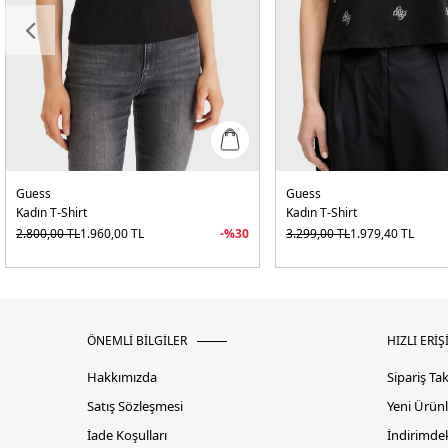
Guess
Guess
Kadın T-Shirt
Kadın T-Shirt
2.800,00
TL
1.960,00
TL
-%
30
3.299,00
TL
1.979,40
TL
ÖNEMLİ BİLGİLER
HIZLI ERİŞ
Hakkımızda
Sipariş Ta
Satış Sözleşmesi
Yeni Ürünl
İade Koşulları
İndirimdek