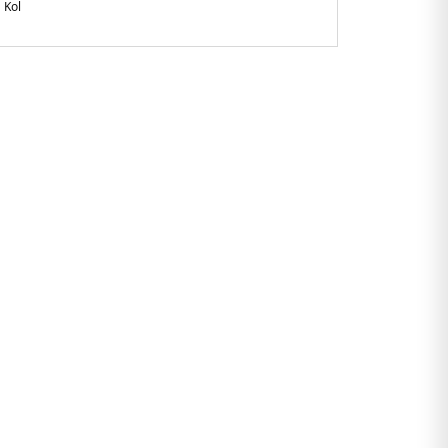
 Kol
gular Fit
anglades
14JBLK.07