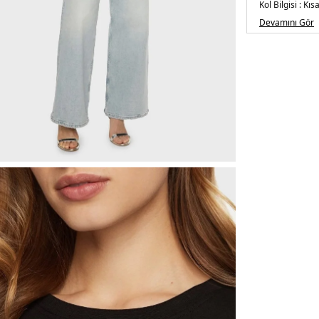
Kol Bilgisi :
Kısa
Kalıp Bilgisi :
Re
Devamını Gör
Üretim Yeri :
B
5DY2V5RI16J13