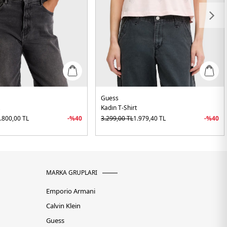
Guess
t
Kadın T-Shirt
.800,00
TL
-%
40
3.299,00
TL
1.979,40
TL
-%
40
MARKA GRUPLARI
Emporio Armani
Calvin Klein
Guess