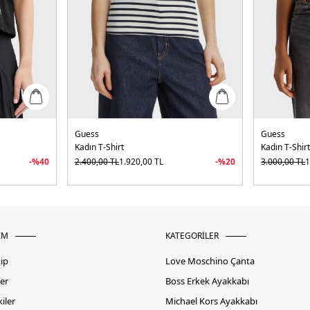
Guess
Guess
Kadın T-Shirt
Kadın T-Shir
-%
40
2.400,00
TL
1.920,00
TL
-%
20
3.000,00
TL
1
İM
KATEGORİLER
kip
Love Moschino Çanta
er
Boss Erkek Ayakkabı
iler
Michael Kors Ayakkabı