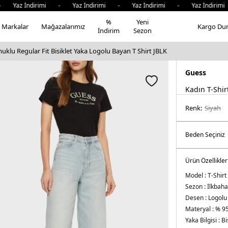
 İndirimi - Yaz İndirimi - Yaz İndirimi - Yaz İndirimi - 
%
Yeni
Markalar
Mağazalarımız
Kargo Du
İndirim
Sezon
lu Regular Fit Bisiklet Yaka Logolu Bayan T Shirt JBLK
Guess
Kadın T-Shir
Renk:
si̇yah
Ürün Özellikler
Model :
T-Shirt
Sezon :
İlkbaha
Desen :
Logolu
Materyal :
% 95
Yaka Bilgisi :
Bi