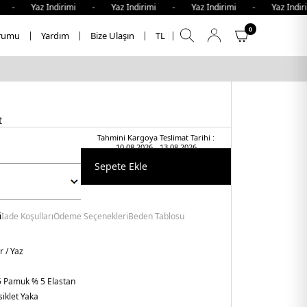
Yaz İndirimi - Yaz İndirimi - Yaz İndirimi - Yaz İndirimi 
0
rumu
Yardım
Bize Ulaşın
TL
t
Tahmini Kargoya Teslimat Tarihi :
10.08.2026 - 13.08.2026
Sepete Ekle
i
İade Koşulları
Ödeme Seçenekleri
Beden Tablosu
r / Yaz
 Pamuk % 5 Elastan
siklet Yaka