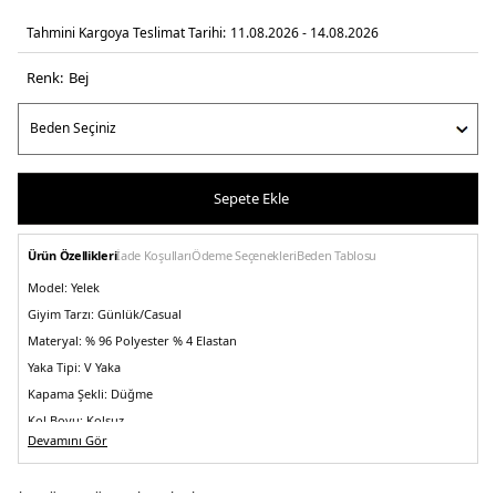
Tahmini Kargoya Teslimat Tarihi:
11.08.2026 - 14.08.2026
Renk:
bej
Sepete Ekle
Ürün Özellikleri
İade Koşulları
Ödeme Seçenekleri
Beden Tablosu
Model:
Yelek
Giyim Tarzı:
Günlük/Casual
Materyal:
% 96 Polyester % 4 Elastan
Yaka Tipi:
V Yaka
Kapama Şekli:
Düğme
Kol Boyu:
Kolsuz
Devamını Gör
Cep:
Cepli
Kalıp Bilgisi:
Regular Fit