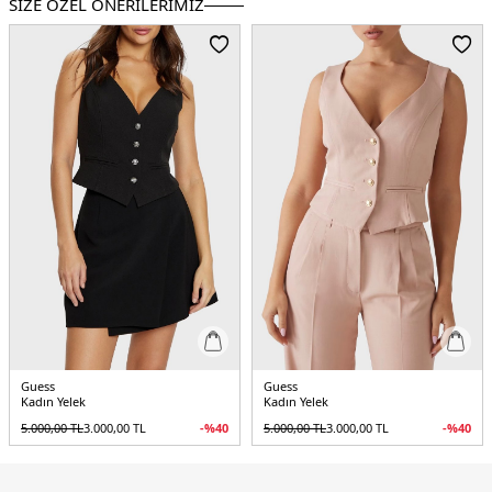
SİZE ÖZEL ÖNERİLERİMİZ
Menşei:
Çin
5DY2W5RH85WGX02F9AW.17
Guess
Guess
Kadın Yelek
Kadın Yelek
5.000,00
TL
3.000,00
TL
-%
40
5.000,00
TL
3.000,00
TL
-%
40