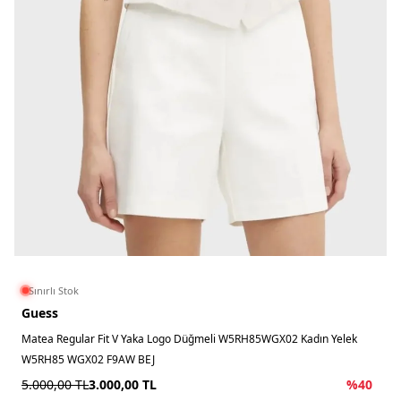
Sınırlı Stok
Guess
Matea Regular Fit V Yaka Logo Düğmeli W5RH85WGX02 Kadın Yelek
W5RH85 WGX02 F9AW BEJ
5.000,00
TL
3.000,00
TL
%
40