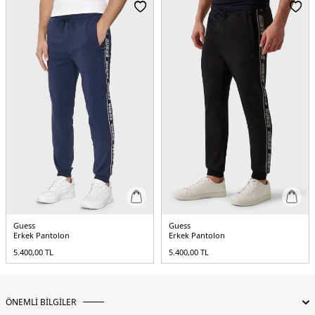
Detaylar :
- Yanlarda logo yazılı şerit detayları
5DE1Z2YB09KB3P2JBLK.07
Guess
Guess
Erkek Pantolon
Erkek Pantolon
5.400,00
TL
5.400,00
TL
ÖNEMLİ BİLGİLER