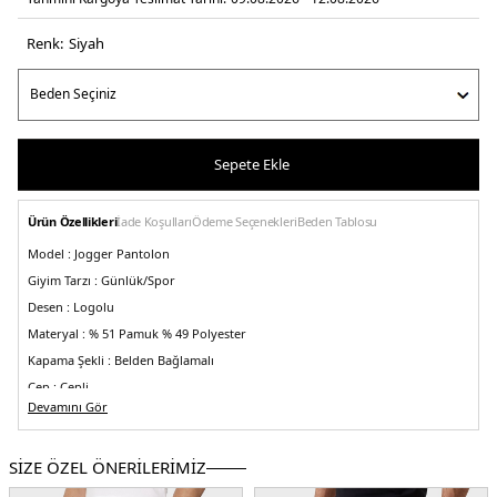
Renk:
si̇yah
Sepete Ekle
Ürün Özellikleri
İade Koşulları
Ödeme Seçenekleri
Beden Tablosu
Model :
Jogger Pantolon
Giyim Tarzı :
Günlük/Spor
Desen :
Logolu
Materyal :
% 51 Pamuk % 49 Polyester
Kapama Şekli :
Belden Bağlamalı
Cep :
Cepli
Devamını Gör
Kalıp Bilgisi :
Regular Fit
Bel :
Normal Bel
SİZE ÖZEL ÖNERİLERİMİZ
Paça Tipi :
Ribanalı Paça
Menşei :
Çin