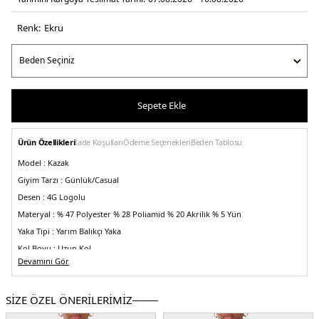
Renk:
ekru
Sepete Ekle
Ürün Özellikleri
İade Koşulları
Ödeme Seçenekleri
Beden Tablosu
Model :
Kazak
Giyim Tarzı :
Günlük/Casual
Desen :
4G Logolu
Materyal :
% 47 Polyester % 28 Poliamid % 20 Akrilik % 5 Yün
Yaka Tipi :
Yarım Balıkçı Yaka
Kol Boyu :
Uzun Kol
Devamını Gör
Kalıp Bilgisi :
Slim Fit
Detaylar :
-Kaburga yaka ve manşetler
SİZE ÖZEL ÖNERİLERİMİZ
Menşei :
Çin
5DK2W5BR24Z3JD2F0YU.69