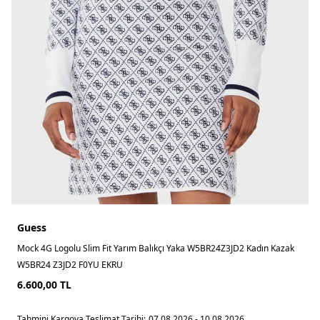
Guess
Mock 4G Logolu Slim Fit Yarım Balıkçı Yaka W5BR24Z3JD2 Kadın Kazak
W5BR24 Z3JD2 F0YU EKRU
6.600,00
TL
Tahmini Kargoya Teslimat Tarihi:
07.08.2026 - 10.08.2026