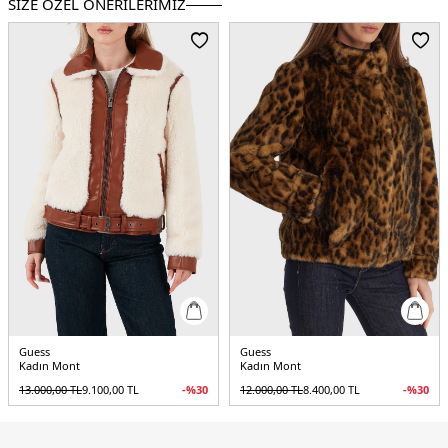
SİZE ÖZEL ÖNERİLERİMİZ
Kalıp Bilgisi :
Regular Fit
Detay :
Astarlı
- Göğüs kısmında logo
- Su itici
- Kapitoneli
Manken Ölçüsü :
Boy : 1.75 cm / Göğüs : 85 cm / Bel : 65 cm / Basen : 93 cm /
Beden : S
Menşei :
Çin
5DK2V4YL03WFUD0G4P2.61
Guess
Guess
Kadın Mont
Kadın Mont
13.000,00
TL
9.100,00
TL
-%
30
12.000,00
TL
8.400,00
TL
-%
30