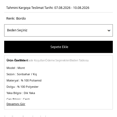
Tahmini Kargoya Teslimat Tarihi:
07.08.2026 - 10.08.2026
Renk:
bordo
Sepete Ekle
Ürün Özellikleri
İade Koşulları
Ödeme Seçenekleri
Beden Tablosu
Model :
Mont
Sezon :
Sonbahar / Kış
Materyal :
% 100 Poliamid
Dolgu :
% 100 Polyester
Yaka Bilgisi :
Dik Yaka
Cep Bilgisi :
Cepli
Devamını Gör
Kapama Bilgisi :
Fermuarlı
Kol Bilgisi :
Uzun Kol