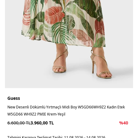
Guess
New Desenli Dökümlü Yırtmaçlı Midi Boy W5GD66WH9Z2 Kadın Etek
W5GD66 WH9Z2 PMIE Krem-Yeşil
6.600,00
TL
3.960,00
TL
%
40
Tahmini Kargoya Teslimat Tarihi:
11.08.2026 - 14.08.2026