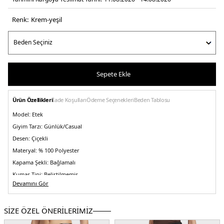
Renk:
krem-yeşil
Sepete Ekle
Ürün Özellikleri
İade Koşulları
Ödeme Seçenekleri
Beden Tablosu
Model:
Etek
Giyim Tarzı:
Günlük/Casual
Desen:
Çiçekli
Materyal:
% 100 Polyester
Kapama Şekli:
Bağlamalı
Kumaş Tipi:
Belirtilmemiş
Devamını Gör
Boy:
Midi Boy
Kalıp Bilgisi:
Regular Fit
SİZE ÖZEL ÖNERİLERİMİZ
Yaş Grubu:
Yetişkin
Menşei:
Çin