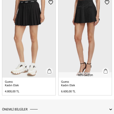
Detaylar:
-Yırtmaçlı -Belde bağlama detaylı
5DY2W5GD66WH9Z2PMIE.5957
Yeni Sezon
Guess
Guess
Kadın Etek
Kadın Etek
4.800,00
TL
6.600,00
TL
ÖNEMLİ BİLGİLER