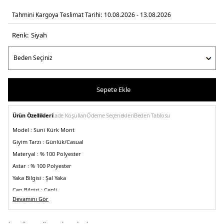
Tahmini Kargoya Teslimat Tarihi:
10.08.2026 - 13.08.2026
Renk:
si̇yah
Sepete Ekle
Ürün Özellikleri
İade Koşulları
Ödeme Seçenekleri
Beden Tablosu
Model :
Suni Kürk Mont
Giyim Tarzı :
Günlük/Casual
Materyal :
% 100 Polyester
Astar
: % 100 Polyester
Yaka Bilgisi :
Şal Yaka
Cep Bilgisi :
Cepli
Devamını Gör
Kol Bilgisi :
Uzun Kol
Kalıp Bilgisi :
Regular Fit