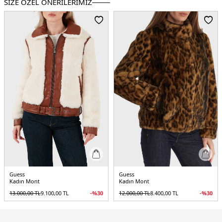
SİZE ÖZEL ÖNERİLERİMİZ
Detay :
-Model S beden giymektedir
-Toplam uzunluk 54,99 cm /21,65 in.
-Kol
uzunluğu 64,01 cm / 25,2 in.
Üretim Yeri :
Çin
5DE2W0BL0NWDCH0JBLK.07
Guess
Guess
Kadın Mont
Kadın Mont
13.000,00
TL
9.100,00
TL
-%
30
12.000,00
TL
8.400,00
TL
-%
30