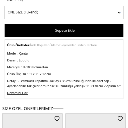
Sepete Ekle
Ürün Özellikleri
İade Koşulları
Ödeme Seçenekleri
Beden Tablosu
Model :
Çanta
Desen :
Logolu
Materyal :
% 100 Poliüretan
Ürün Ölçüsü :
31 x 21 x 12 cm
Detay :
-Fermuarlı kapatma
-Yaklaşık 35 cm uzunluğunda iki adet sap
-
Ayarlanabilir tak çıkar omuz askısı uzunluğu yaklaşık 110/130 cm
-Sapının alt
tarafında logolu tak çıkar charm
-Fermuarlı iç ve arka cepler
-Logo desenli
Devamını Gör
özel tasarım iç astar
Üretim Yeri :
Burma
SİZE ÖZEL ÖNERİLERİMİZ
5DE2HWZG7879070BON.34