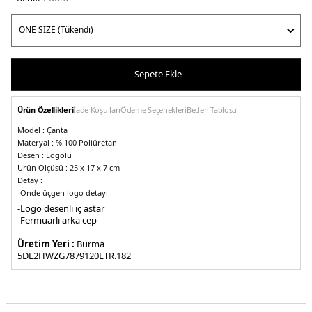
Sepete Ekle
Ürün Özellikleri
İade Koşulları
Ödeme Seçenekleri
Beden Tablosu
Model :
Çanta
Materyal :
% 100 Poliüretan
Desen :
Logolu
Ürün Ölçüsü :
25 x 17 x 7 cm
Detay :
-
Önde üçgen logo detayı
-Logo desenli iç astar
-Çıkarılabilir ve ayarlanabilir askılı
-Fermuarlı arka cep
-Çift fermuarlı kapama
Üretim Yeri :
Burma
5DE2HWZG7879120LTR.182