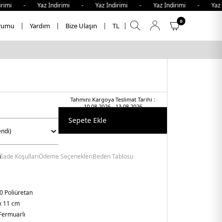
rimi - Yaz İndirimi - Yaz İndirimi - Yaz İndirimi - Yaz İ
0
rumu
Yardım
Bize Ulaşın
TL
Tahmini Kargoya Teslimat Tarihi :
10.08.2026 - 13.08.2026
Sepete Ekle
i
İade Koşulları
Ödeme Seçenekleri
Beden Tablosu
0 Poliüretan
x 11 cm
Fermuarlı