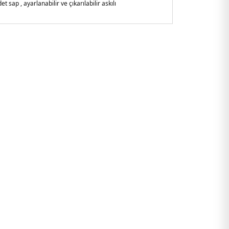
det sap , ayarlanabilir ve çıkarılabilir askılı
a
2070BLA.07