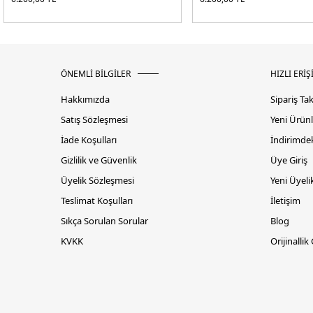
ÖNEMLİ BİLGİLER
HIZLI ERİŞ
Hakkımızda
Sipariş Ta
Satış Sözleşmesi
Yeni Ürünl
İade Koşulları
İndirimdek
Gizlilik ve Güvenlik
Üye Giriş
Üyelik Sözleşmesi
Yeni Üyeli
Teslimat Koşulları
İletişim
Sıkça Sorulan Sorular
Blog
KVKK
Orijinallik