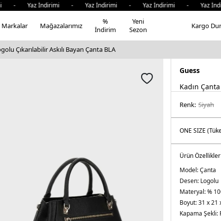
mi - Yaz İndirimi - Yaz İndirimi - Yaz İndirimi - Yaz İndi
%
Yeni
Markalar
Mağazalarımız
Kargo Du
İndirim
Sezon
golu Çıkarılabilir Askılı Bayan Çanta BLA
Guess
Kadın Çanta
Renk:
si̇yah
Ürün Özellikler
Model:
Çanta
Desen:
Logolu
Materyal:
% 10
Boyut:
31 x 21 
Kapama Şekli: