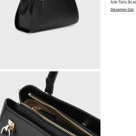
Askı Türü:
İki a
Menşei:
Burm
Devamını Gör
5DE2HWZG967