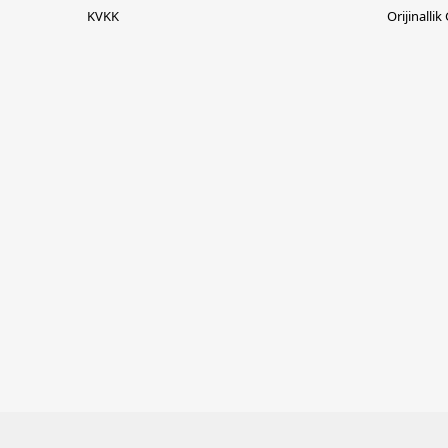
KVKK
Orijinallik