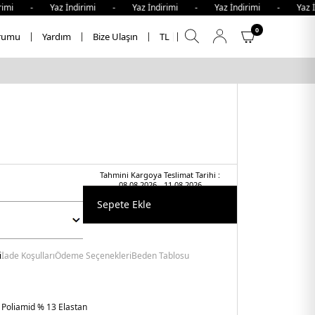
imi - Yaz İndirimi - Yaz İndirimi - Yaz İndirimi - Yaz İn
0
rumu
Yardım
Bize Ulaşın
TL
Tahmini Kargoya Teslimat Tarihi :
08.08.2026 - 11.08.2026
Sepete Ekle
i
İade Koşulları
Ödeme Seçenekleri
Beden Tablosu
 Poliamid % 13 Elastan