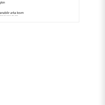
şkin
anabilir arka kısım
G980G6K5.25