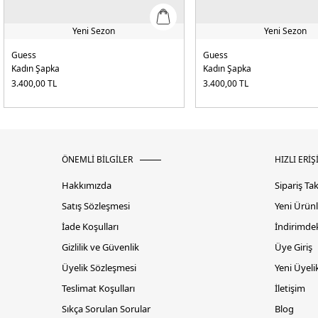
Yeni Sezon
Yeni Sezon
Guess
Guess
Kadın Şapka
Kadın Şapka
3.400,00
TL
3.400,00
TL
ÖNEMLİ BİLGİLER
HIZLI ERİŞ
Hakkımızda
Sipariş Ta
Satış Sözleşmesi
Yeni Ürünl
İade Koşulları
İndirimdek
Gizlilik ve Güvenlik
Üye Giriş
Üyelik Sözleşmesi
Yeni Üyeli
Teslimat Koşulları
İletişim
Sıkça Sorulan Sorular
Blog