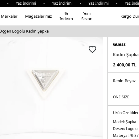
i - Yaz İndirimi - Yaz İndirimi - Yaz İndirimi - Yaz İndir
%
Yeni
Markalar
Mağazalarımız
Kargo Du
İndirim
Sezon
Üçgen Logolu Kadın Şapka
Guess
Kadın Şapka
2.400,00
TL
Renk:
beyaz
Ürün Özellikler
Model:
Şapka
Desen:
Logolu
Materyal:
% 87