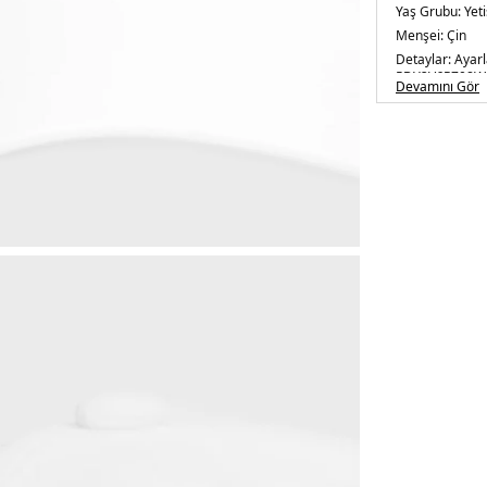
Yaş Grubu:
Yeti
Menşei:
Çin
Detaylar:
Ayarl
5DY2V6RZ08W
Devamını Gör