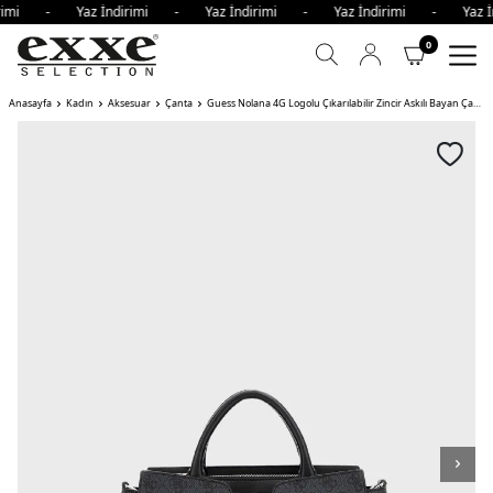
dirimi - Yaz İndirimi - Yaz İndirimi - Yaz İndirimi - Yaz 
0
Anasayfa
Kadın
Aksesuar
Çanta
Guess Nolana 4G Logolu Çıkarılabilir Zincir Askılı Bayan Çanta CLO ANTRASİT