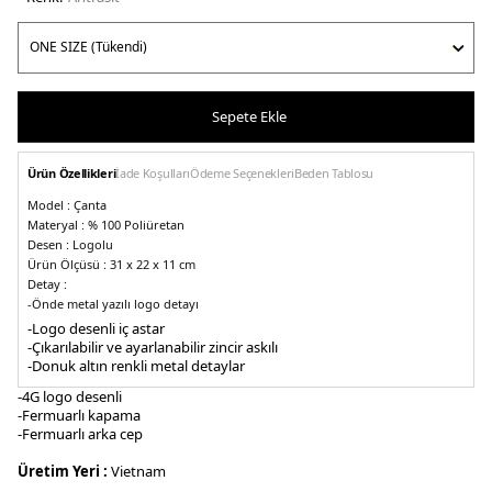
Sepete Ekle
Ürün Özellikleri
İade Koşulları
Ödeme Seçenekleri
Beden Tablosu
Model :
Çanta
Materyal :
% 100 Poliüretan
Desen :
Logolu
Ürün Ölçüsü :
31 x 22 x 11 cm
Detay :
-
Önde metal yazılı logo detayı
-Logo desenli iç astar
-Çift tutma sapı
-Çıkarılabilir ve ayarlanabilir zincir askılı
-Donuk altın renkli metal detaylar
-4G logo desenli
-Fermuarlı kapama
-Fermuarlı arka cep
Üretim Yeri :
Vietnam