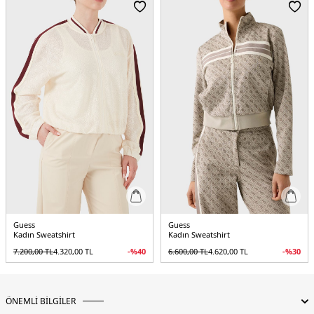
5DK2V5BQ15KCX22JBLK.07
Guess
Guess
Kadın Sweatshirt
Kadın Sweatshirt
7.200,00
TL
4.320,00
TL
-%
40
6.600,00
TL
4.620,00
TL
-%
30
ÖNEMLİ BİLGİLER