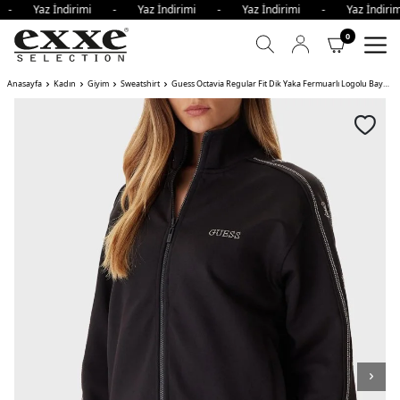
i - Yaz İndirimi - Yaz İndirimi - Yaz İndirimi - Yaz İndi
0
Anasayfa
Kadın
Giyim
Sweatshirt
Guess Octavia Regular Fit Dik Yaka Fermuarlı Logolu Bayan Sweat JBLK