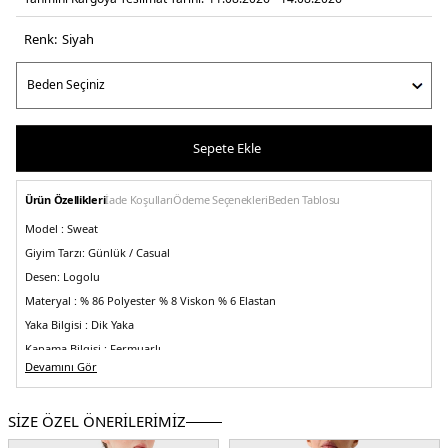
Renk:
si̇yah
Sepete Ekle
Ürün Özellikleri
İade Koşulları
Ödeme Seçenekleri
Beden Tablosu
Model :
Sweat
Giyim Tarzı:
Günlük / Casual
Desen:
Logolu
Materyal :
% 86 Polyester % 8 Viskon % 6 Elastan
Yaka Bilgisi :
Dik Yaka
Kapama Bilgisi :
Fermuarlı
Devamını Gör
Cep Bilgisi :
Cepli
Kol Bilgisi :
Uzun Kol
SİZE ÖZEL ÖNERİLERİMİZ
Kalıp Bilgisi :
Regular Fit
Menşei :
Çin