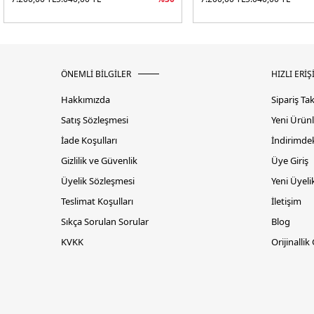
ÖNEMLİ BİLGİLER
HIZLI ERİŞ
Hakkımızda
Sipariş Ta
Satış Sözleşmesi
Yeni Ürünl
İade Koşulları
İndirimdek
Gizlilik ve Güvenlik
Üye Giriş
Üyelik Sözleşmesi
Yeni Üyeli
Teslimat Koşulları
İletişim
Sıkça Sorulan Sorular
Blog
KVKK
Orijinallik