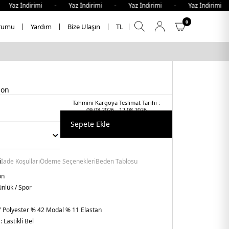
az İndirimi - Yaz İndirimi - Yaz İndirimi - Yaz İndirimi 
0
rumu
Yardım
Bize Ulaşın
TL
lon
Tahmini Kargoya Teslimat Tarihi :
09.08.2026 - 12.08.2026
Sepete Ekle
i
İade Koşulları
Ödeme Seçenekleri
Beden Tablosu
on
nlük / Spor
 Polyester % 42 Modal % 11 Elastan
:
Lastikli Bel