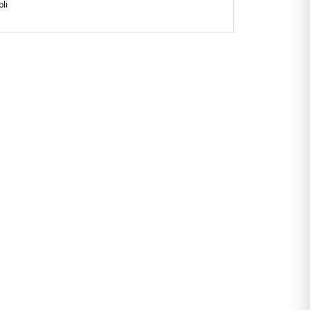
li
laxed Fit
sek Bel
Paça
CAY2G4P2.61