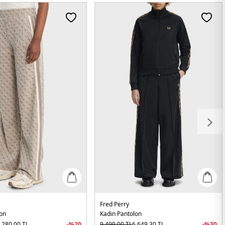
Fred Perry
lon
Kadın Pantolon
.280,00
TL
-%
20
9.499,00
TL
6.649,30
TL
-%
30