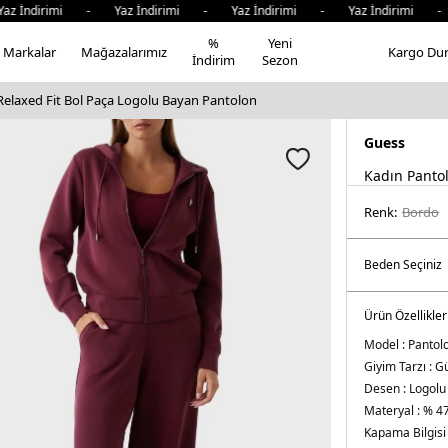
 İndirimi - Yaz İndirimi - Yaz İndirimi - Yaz İndirimi - Y
%
Yeni
Markalar
Mağazalarımız
Kargo Du
İndirim
Sezon
elaxed Fit Bol Paça Logolu Bayan Pantolon
Guess
Kadın Panto
Renk:
bordo
Ürün Özellikler
Model :
Pantol
Giyim Tarzı :
Gü
Desen :
Logolu
Materyal :
% 47
Kapama Bilgisi 