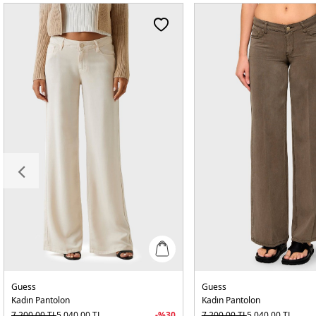
Guess
Guess
Kadın Pantolon
Kadın Pantolon
7.200,00
TL
5.040,00
TL
-%
30
7.200,00
TL
5.040,00
TL