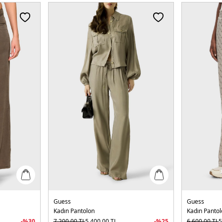
Guess
Guess
Kadın Pantolon
Kadın Panto
-%
30
7.200,00
TL
5.400,00
TL
-%
25
6.600,00
TL
5