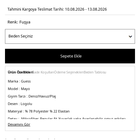
Tahmini Kargoya Teslimat Tarihi:
10.08.2026 - 13.08.2026
Renk:
fuşya
Sepete Ekle
Ürün Özellikleri
İade Koşulları
Ödeme Seçenekleri
Beden Tablosu
Marka :
Guess
Model :
Mayo
Giyim Tarzı :
Deniz/Havuz/Plaj
Desen :
Logolu
Materyal :
% 78 Polyester % 22 Elastan
Detay :
-Mikrofiber
-Regular fit
-Yuvarlak yaka
-Ayarlanabilir omuz askıları
Devamını Gör
Üretim Yeri :
Tunus
5DY2E4GJ48MC044NEPK.47