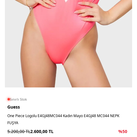
Sınırlı Stok
Guess
One Piece Logolu E4GJ48MC044 Kadın Mayo E4GJ48 MC044 NEPK
FUŞYA
5.200,00
TL
2.600,00
TL
%
50