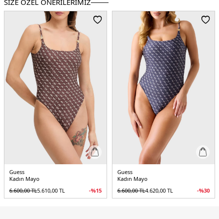
SİZE ÖZEL ÖNERİLERİMİZ
Guess
Guess
Kadın Mayo
Kadın Mayo
6.600,00
TL
5.610,00
TL
-%
15
6.600,00
TL
4.620,00
TL
-%
30