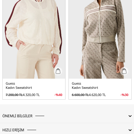
Guess
Guess
Kadın Sweatshirt
Kadın Sweatshirt
7.200,00
TL
4.320,00
TL
-%
40
6.600,00
TL
4.620,00
TL
-%
30
ÖNEMLİ BİLGİLER
HIZLI ERİŞİM