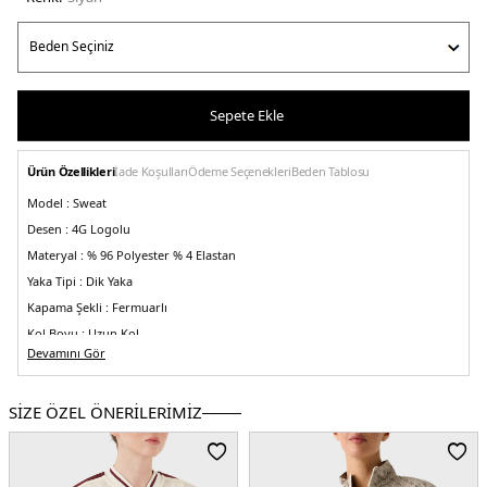
Sepete Ekle
Ürün Özellikleri
İade Koşulları
Ödeme Seçenekleri
Beden Tablosu
Model :
Sweat
Desen :
4G Logolu
Materyal :
% 96 Polyester % 4 Elastan
Yaka Tipi :
Dik Yaka
Kapama Şekli :
Fermuarlı
Kol Boyu :
Uzun Kol
Devamını Gör
Kalıp Bilgisi :
Regular Fit
Menşei :
Çin
SİZE ÖZEL ÖNERİLERİMİZ
Detaylar :
-Ribanalı yaka, etek ucu ve manşetler
-Yaka, etek ucu ve
manşetlerde kontrast renkli şerit detayları
5DK2V5BQ01K1902JBLK.07