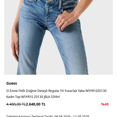
Guess
Sl Emiie Fitilli Düğme Detaylı Regular Fit Yuvarlak Yaka W5YR10Z0130
Kadın Top W5YR10 Z0130 JBLK SİYAH
4.400,00
TL
2.640,00
TL
%
40
Tahmini Kargoya Teslimat Tarihi:
08.08.2026 - 11.08.2026