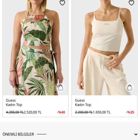
Guess
Guess
Kadın Top
Kadın Top
4.200,00
TL
2.520,00
TL
-%
40
2.200,00
TL
1.650,00
TL
-%
25
ÖNEMLİ BİLGİLER