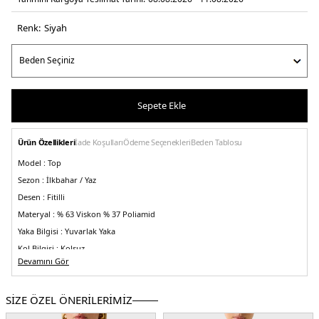
Renk:
si̇yah
Sepete Ekle
Ürün Özellikleri
İade Koşulları
Ödeme Seçenekleri
Beden Tablosu
Model :
Top
Sezon :
İlkbahar / Yaz
Desen :
Fitilli
Materyal :
% 63 Viskon % 37 Poliamid
Yaka Bilgisi :
Yuvarlak Yaka
Kol Bilgisi :
Kolsuz
Devamını Gör
Kalıp Bilgisi :
Regular Fit
Üretim Yeri :
Çin
5DK2W5YR10Z0130JBLK.07
SİZE ÖZEL ÖNERİLERİMİZ