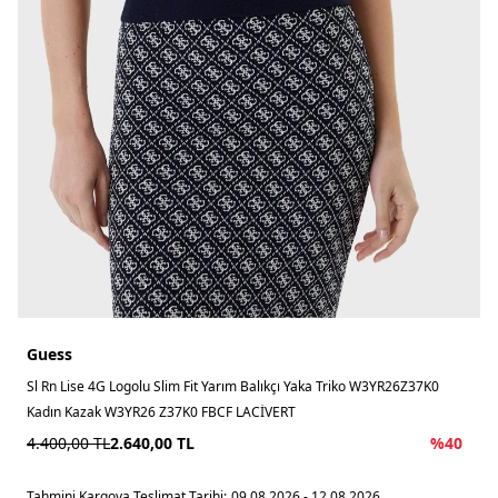
Guess
Sl Rn Lise 4G Logolu Slim Fit Yarım Balıkçı Yaka Triko W3YR26Z37K0
Kadın Kazak W3YR26 Z37K0 FBCF LACİVERT
4.400,00
TL
2.640,00
TL
%
40
Tahmini Kargoya Teslimat Tarihi:
09.08.2026 - 12.08.2026