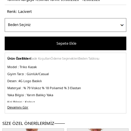
Renk:
laci̇vert
Sepete Ekle
Ürün Özellikleri
İade Koşulları
Ödeme Seçenekleri
Beden Tablosu
Model :
Triko Kazak
Giyim Tarzı :
Günlük/Casual
Desen :
4G Logo Baskılı
Materyal :
% 79 Viskoz % 18 Poliamid % 3 Elastan
Yaka Bilgisi :
Yarım Balıkçı Yaka
Kol Bilgisi :
Kolsuz
Devamını Gör
Kalıp Bilgisi :
Slim Fit
Üretim Yeri :
Çin
5DK2W3YR26Z37K0FBCF.12
SİZE ÖZEL ÖNERİLERİMİZ