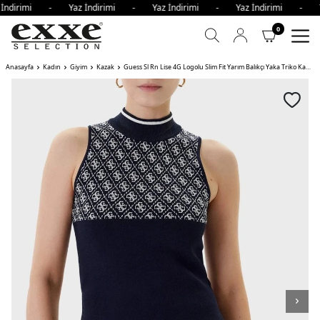
 İndirimi - Yaz İndirimi - Yaz İndirimi - Yaz İndirimi - Y
0
Anasayfa
Kadın
Giyim
Kazak
Guess Sl Rn Lise 4G Logolu Slim Fit Yarım Balıkçı Yaka Triko Kadın Kazak FBCF