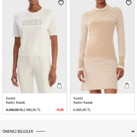
Guess
Guess
Kadın Kazak
Kadın Kazak
4.200,00
TL
2.940,00
TL
-%
30
6.600,00
TL
ÖNEMLİ BİLGİLER