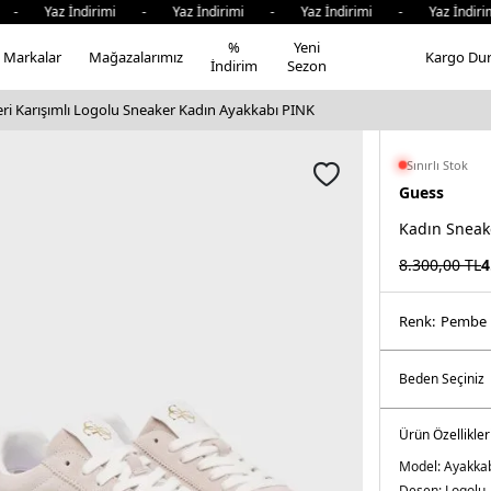
- Yaz İndirimi - Yaz İndirimi - Yaz İndirimi - Yaz İndiri
%
Yeni
Markalar
Mağazalarımız
Kargo Du
İndirim
Sezon
ri Karışımlı Logolu Sneaker Kadın Ayakkabı PINK
Sınırlı Stok
Guess
Kadın Sneak
8.300,00
TL
4
Renk:
pembe
Ürün Özellikler
Model:
Ayakka
Desen:
Logolu