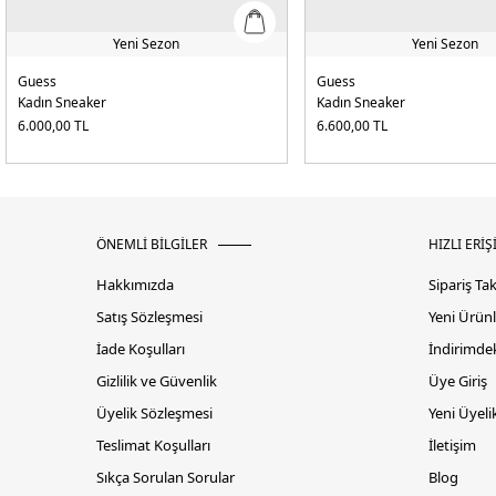
Yeni Sezon
Yeni Sezon
Guess
Guess
Kadın Sneaker
Kadın Sneaker
6.000,00
TL
6.600,00
TL
ÖNEMLİ BİLGİLER
HIZLI ERİŞ
Hakkımızda
Sipariş Ta
Satış Sözleşmesi
Yeni Ürünl
İade Koşulları
İndirimdek
Gizlilik ve Güvenlik
Üye Giriş
Üyelik Sözleşmesi
Yeni Üyeli
Teslimat Koşulları
İletişim
Sıkça Sorulan Sorular
Blog