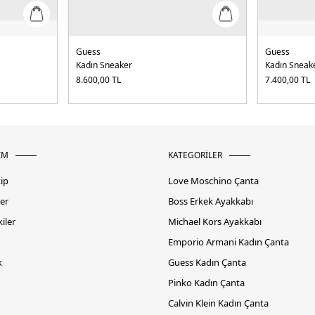
Guess
Guess
Kadın Sneaker
Kadın Sneak
8.600,00
TL
7.400,00
TL
İM
KATEGORİLER
kip
Love Moschino Çanta
er
Boss Erkek Ayakkabı
iler
Michael Kors Ayakkabı
Emporio Armani Kadın Çanta
k
Guess Kadın Çanta
Pinko Kadın Çanta
Calvin Klein Kadın Çanta