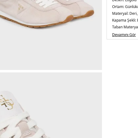
Ortam:
Günlük
Materyal:
Deri,
Kapama Şekli:
Taban Materyal
Burun Tipi:
Yuv
Devamını Gör
Topuk Boyu:
Be
Topuk Tipi:
Düz
Yaş Grubu:
Yeti
Menşei:
Çin
5DY2FLPTH3SU