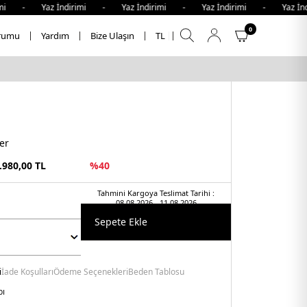
mi - Yaz İndirimi - Yaz İndirimi - Yaz İndirimi - Yaz İnd
0
rumu
Yardım
Bize Ulaşın
TL
er
.980,00
TL
%
40
Tahmini Kargoya Teslimat Tarihi :
08.08.2026 - 11.08.2026
Sepete Ekle
i
İade Koşulları
Ödeme Seçenekleri
Beden Tablosu
bı