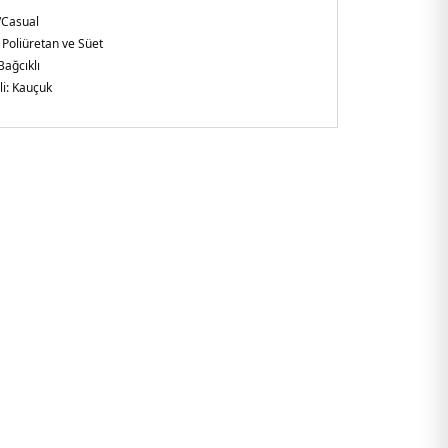
/Casual
 Poliüretan ve Süet
Bağcıklı
i:
Kauçuk
arlak Burun
lirtilmemiş
şkin
E12PINK.36