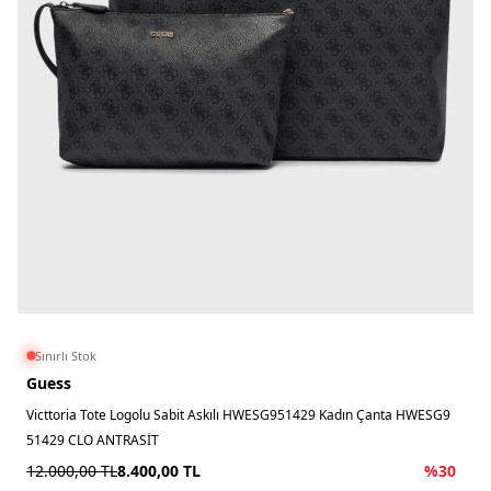
Sınırlı Stok
Guess
Victtoria Tote Logolu Sabit Askılı HWESG951429 Kadın Çanta HWESG9
51429 CLO ANTRASİT
12.000,00
TL
8.400,00
TL
%
30