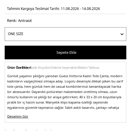
Tahmini Kargoya Teslimat Tarihi:
11.08.2026 - 14.08.2026
Renk:
antrasi̇t
Sepete Ekle
Ürün Özellikleri
İade Koşulları
Ödeme Seçenekleri
Beden Tablosu
Günlük yaşamın şıklığını yansıtan Guess Victtoria Kadın Tote Çanta, modern
kadınların vazgeçilmezi olmaya aday. Logolu deseniyle dikkat çeken bu zarif
tote çanta, hem günlük hem de casual kombinlerinizi tamamlayacak harika
bir aksesuardır. Dayanıklı poliüretan malzemeden üretilmiş olması, uzun
ömürlü kullanım ve şıklığı bir araya getirirken; 40 x 33 x 20 cm boyutlarıyla
pratik bir iç hacim sunar. Manyetik klips kapama özelliği sayesinde
eşyalarınızı güvenle taşımanızı sağlar. Sabit askılı tasarımı, çantayı rahatça
omzunuzda taşımak için idealdir. Guess Victtoria Kadın Tote Çanta ile
Devamını Gör
tarzınızı yükseltin ve her anınıza zarafet katın!
Model:
Çanta
Desen:
Logolu