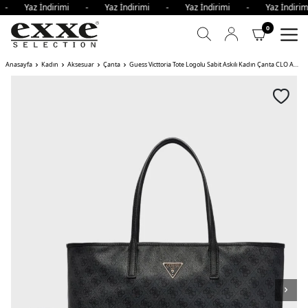
i - Yaz İndirimi - Yaz İndirimi - Yaz İndirimi - Yaz İndi
0
Anasayfa
Kadın
Aksesuar
Çanta
Guess Victtoria Tote Logolu Sabit Askılı Kadın Çanta CLO ANTRASİT