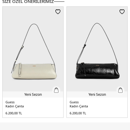
SİZE ÖZEL ÖNERİLERİMİZ
Ortam:
Günlük/Casual
Materyal:
Poliüretan
Boyut:
40 x 33 x 20 cm
Kapama Şekli:
Manyetik Klips
Yaş Grubu:
Yetişkin
Askı Türü:
Sabit Askılı
Menşei:
Endonezya
5DY2HWESG951429CLO.135
Yeni Sezon
Yeni Sezon
Guess
Guess
Kadın Çanta
Kadın Çanta
6.200,00
TL
6.200,00
TL