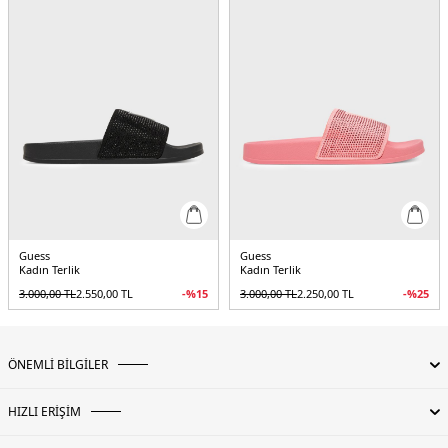
Guess
Guess
Kadın Terlik
Kadın Terlik
3.000,00
TL
2.550,00
TL
-%
15
3.000,00
TL
2.250,00
TL
-%
25
ÖNEMLİ BİLGİLER
HIZLI ERİŞİM