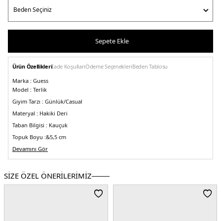
Sepete Ekle
Ürün Özellikleri
İade Koşulları
Ödeme Seçenekleri
Beden Tablosu
Marka :
Guess
Model :
Terlik
Giyim Tarzı :
Günlük/Casual
Materyal :
Hakiki Deri
Taban Bilgisi :
Kauçuk
Topuk Boyu :
&5,5 cm
Üretim Yeri :
Devamını Gör
Çin
5DY2FL6YARLEA03BLACK.07
SİZE ÖZEL ÖNERİLERİMİZ