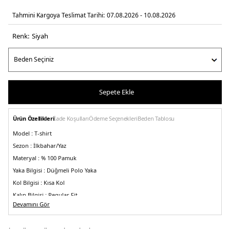
Tahmini Kargoya Teslimat Tarihi:
07.08.2026 - 10.08.2026
Renk:
si̇yah
Sepete Ekle
Ürün Özellikleri
İade Koşulları
Ödeme Seçenekleri
Beden Tablosu
Model :
T-shirt
Sezon :
İlkbahar/Yaz
Materyal :
% 100 Pamuk
Yaka Bilgisi :
Düğmeli Polo Yaka
Kol Bilgisi :
Kısa Kol
Kalıp Bilgisi :
Regular Fit
Devamını Gör
Üretim Yeri :
Türkiye
5DY150517638001.07