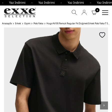
i - Yaz İndirimi - Yaz İndirimi - Yaz İndirimi - Yaz İndir
0
Anasayfa
Erkek
Giyim
Polo Yaka
Hugo %100 Pamuk Regular Fit Düğmeli Erkek Polo Yaka T Shirt