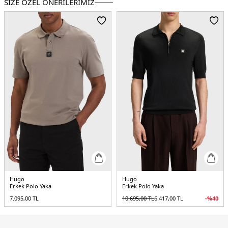
SİZE ÖZEL ÖNERİLERİMİZ
Hugo
Hugo
Erkek Polo Yaka
Erkek Polo Yaka
7.095,00
TL
10.695,00
TL
6.417,00
TL
-%
40