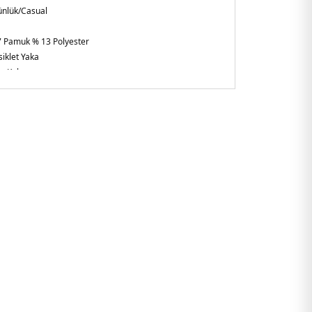
nlük/Casual
 Pamuk % 13 Polyester
siklet Yaka
n Kol
andart Fit
n
9MARINE.12