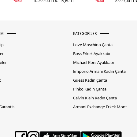
-%
60
10.299,00
TL
4.119,60
TL
-%
60
8.999,00
TL
3
İM
KATEGORİLER
kip
Love Moschino Çanta
er
Boss Erkek Ayakkabı
iler
Michael Kors Ayakkabı
Emporio Armani Kadın Çanta
k
Guess Kadın Çanta
Pinko Kadın Çanta
Calvin Klein Kadın Çanta
 Garantisi
Armani Exchange Erkek Mont