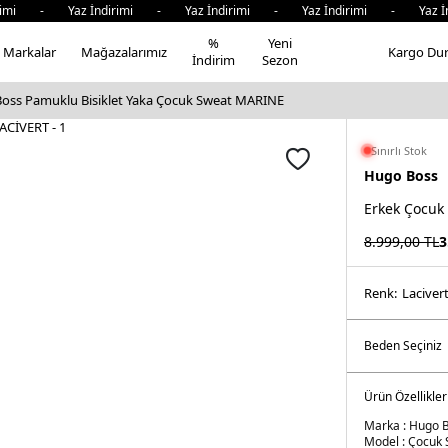
rimi - Yaz İndirimi - Yaz İndirimi - Yaz İndirimi - Yaz İn
%
Yeni
Markalar
Mağazalarımız
Kargo Du
İndirim
Sezon
oss Pamuklu Bisiklet Yaka Çocuk Sweat MARINE
Sınırlı Stok
Hugo Boss
Erkek Çocuk
8.999,00
TL
3
Renk:
laci̇ver
Ürün Özellikler
Marka :
Hugo 
Model :
Çocuk 