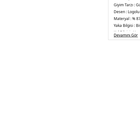
Giyim Tarzı :
Gü
Desen :
Logolu
Materyal :
% 87
Yaka Bilgisi :
Bi
Kol Bilgisi :
Uzu
Devamını Gör
Kalıp Bilgisi :
St
Üretim Yeri :
Çi
5DE425L3984