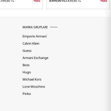
.599,60
TL
-%
60
8.599,00
TL
3.439,60
TL
-%
60
MARKA GRUPLARI
Emporio Armani
Calvin Klein
Guess
Armani Exchange
Boss
Hugo
Michael Kors
Love Moschino
Pinko