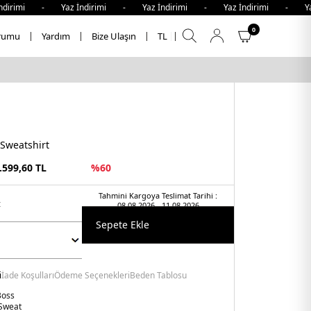
dirimi - Yaz İndirimi - Yaz İndirimi - Yaz İndirimi - Yaz
0
rumu
Yardım
Bize Ulaşın
TL
 Sweatshirt
.599,60
TL
%
60
Tahmini Kargoya Teslimat Tarihi :
t
08.08.2026 - 11.08.2026
Sepete Ekle
i
İade Koşulları
Ödeme Seçenekleri
Beden Tablosu
Boss
Sweat