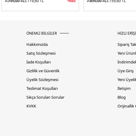
7.799,00
TL
3.119,60
TL
-%
60
7.899,00
TL
3.159,60
TL
ÖNEMLİ BİLGİLER
HIZLI ERİŞ
Hakkımızda
Sipariş Ta
Satış Sözleşmesi
Yeni Ürünl
İade Koşulları
İndirimdek
Gizlilik ve Güvenlik
Üye Giriş
Üyelik Sözleşmesi
Yeni Üyeli
Teslimat Koşulları
İletişim
Sıkça Sorulan Sorular
Blog
KVKK
Orijinallik