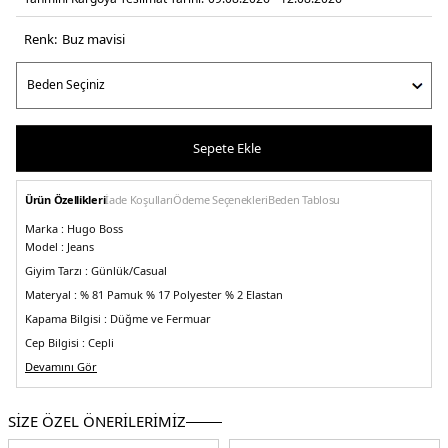
Renk:
buz mavisi
Sepete Ekle
Ürün Özellikleri
İade Koşulları
Ödeme Seçenekleri
Beden Tablosu
Marka :
Hugo Boss
Model :
Jeans
Giyim Tarzı :
Günlük/Casual
Materyal :
% 81 Pamuk % 17 Polyester % 2 Elastan
Kapama Bilgisi :
Düğme ve Fermuar
Cep Bilgisi :
Cepli
Kalıp Bilgisi :
Devamını Gör
Regular Fit
Üretim Yeri :
Endonezya
5DE424713Z25STONE.01101
SİZE ÖZEL ÖNERİLERİMİZ