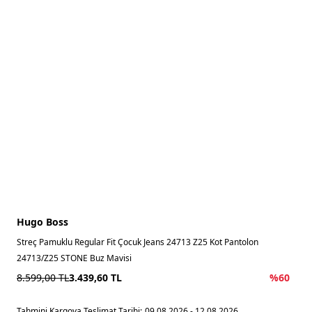
Hugo Boss
Streç Pamuklu Regular Fit Çocuk Jeans 24713 Z25 Kot Pantolon
24713/Z25 STONE Buz Mavisi
8.599,00
TL
3.439,60
TL
%
60
Tahmini Kargoya Teslimat Tarihi:
09.08.2026 - 12.08.2026