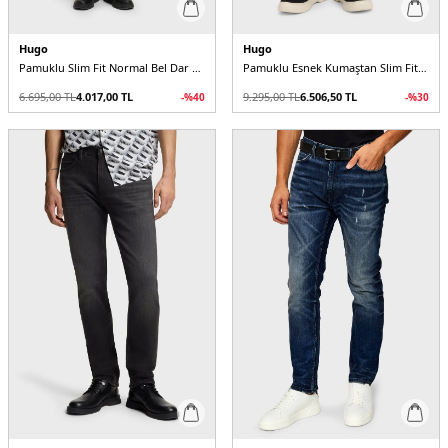
Hugo
Hugo
Pamuklu Slim Fit Normal Bel Dar Paça Jeans Erkek Kot Pantolon
Pamuklu Esnek Kumaştan Slim Fit Dar Paça Jeans Erkek Kot Pantolon
6.695,00
TL
4.017,00
TL
9.295,00
TL
6.506,50
TL
-%
40
-%
30