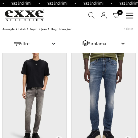
i - Yaz İndirimi - Yaz İndirimi - Yaz İndirimi - Yaz İndi
0
7
Ürün
Anasayfa
Erkek
Giyim
Jean
Hugo Erkek Jean
Filtre
Sıralama