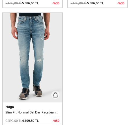
7.695,00
TL
5.386,50
TL
7.695,00
TL
5.386,50
TL
-%
30
-%
30
Hugo
Slim Fit Normal Bel Dar Paça Jeans Erkek Kot Pantolon
9.399,00
TL
4.699,50
TL
-%
50