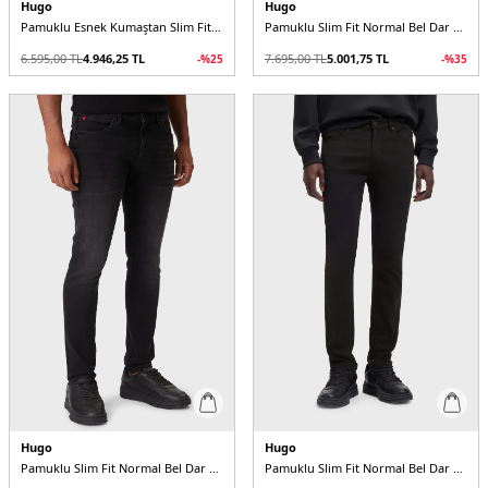
Hugo
Hugo
Pamuklu Esnek Kumaştan Slim Fit Dar Paça Jeans Erkek Kot Pantolon
Pamuklu Slim Fit Normal Bel Dar Paça Jeans Erkek Kot Pantolon
6.595,00
TL
4.946,25
TL
7.695,00
TL
5.001,75
TL
-%
25
-%
35
Hugo
Hugo
Pamuklu Slim Fit Normal Bel Dar Paça Jeans Erkek Kot Pantolon
Pamuklu Slim Fit Normal Bel Dar Paça Jeans Erkek Kot Pantolon