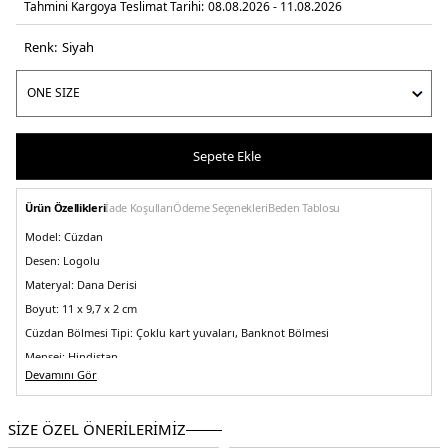
Tahmini Kargoya Teslimat Tarihi:
08.08.2026 - 11.08.2026
Renk:
si̇yah
Sepete Ekle
Ürün Özellikleri
İade Koşulları
Ödeme Seçenekleri
Beden Tablosu
Model:
Cüzdan
Desen:
Logolu
Materyal:
Dana Derisi
Boyut:
11 x 9,7 x 2 cm
Cüzdan Bölmesi Tipi:
Çoklu kart yuvaları, Banknot Bölmesi
Menşei:
Hindistan
5DE150548763001.07
Devamını Gör
SİZE ÖZEL ÖNERİLERİMİZ