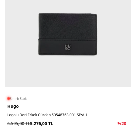
Sınırlı Stok
Hugo
Logolu Deri Erkek Cüzdan 50548763 001 SİYAH
6.595,00
TL
5.276,00
TL
%
20