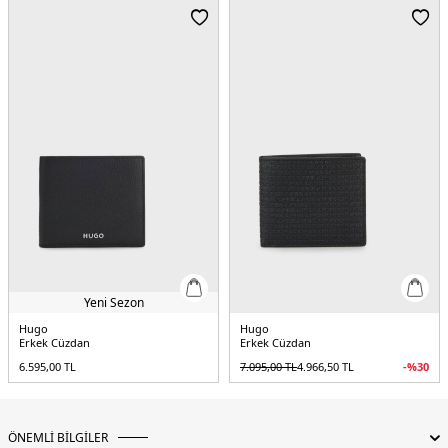
Yeni Sezon
Hugo
Hugo
Erkek Cüzdan
Erkek Cüzdan
6.595,00
TL
7.095,00
TL
4.966,50
TL
-%
30
ÖNEMLİ BİLGİLER