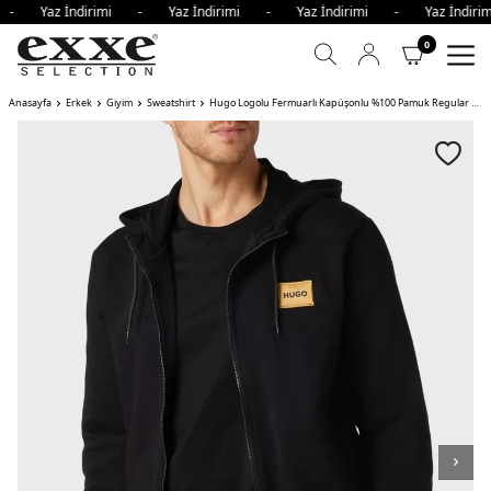
i - Yaz İndirimi - Yaz İndirimi - Yaz İndirimi - Yaz İndi
0
Anasayfa
Erkek
Giyim
Sweatshirt
Hugo Logolu Fermuarlı Kapüşonlu %100 Pamuk Regular Fit Erkek Sweat