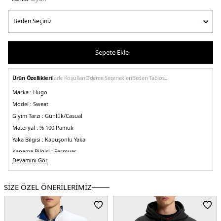
Sepete Ekle
Ürün Özellikleri
İade Koşulları
Ödeme Seçenekleri
Beden Tablosu
Marka :
Hugo
Model :
Sweat
Giyim Tarzı :
Günlük/Casual
Materyal :
% 100 Pamuk
Yaka Bilgisi :
Kapüşonlu Yaka
Kapama Bilgisi :
Fermuar
Devamını Gör
Kol Bilgisi :
Uzun Kol
Kalıp Bilgisi :
Regular Fit
SİZE ÖZEL ÖNERİLERİMİZ
Detay :
-Model 186 cm boyunda M beden giymektedir
Üretim Yeri :
Bangladeş
5DY150484720001.07