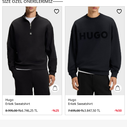
SİZE ÖZEL ÖNERİLERİMİZ
Menşei:
Bangladeş
Detaylar:
- Yanda fermuarlı yırtmaç detayı- Ribanalı yaka, etek ucu ve
manşetler
5DK150542593309.154
Hugo
Hugo
Erkek Sweatshirt
Erkek Sweatshirt
8.995,00
TL
6.746,25
TL
-%
25
7.695,00
TL
3.847,50
TL
-%
50