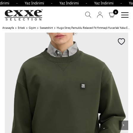
ndirimi - Yaz İndirimi - Yaz İndirimi - Yaz İndirimi - Ya
0
Anasayfa
Erkek
Giyim
Sweatshirt
Hugo Streç Pamuklu Relaxed Fit Yırtmaçlı Yuvarlak Yaka Erkek Sweat KOYU