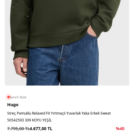
Sınırlı Stok
Hugo
Streç Pamuklu Relaxed Fit Yırtmaçlı Yuvarlak Yaka Erkek Sweat
50542593 309 KOYU YEŞİL
7.795,00
TL
4.677,00
TL
%
40