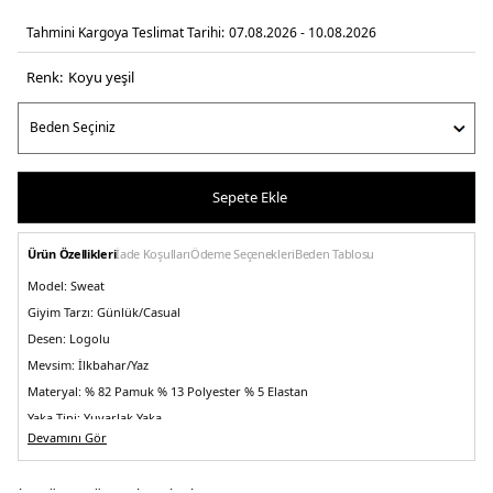
Tahmini Kargoya Teslimat Tarihi:
07.08.2026 - 10.08.2026
Renk:
koyu yeşi̇l
Sepete Ekle
Ürün Özellikleri
İade Koşulları
Ödeme Seçenekleri
Beden Tablosu
Model:
Sweat
Giyim Tarzı:
Günlük/Casual
Desen:
Logolu
Mevsim:
İlkbahar/Yaz
Materyal:
% 82 Pamuk % 13 Polyester % 5 Elastan
Yaka Tipi:
Yuvarlak Yaka
Devamını Gör
Kol Boyu:
Uzun Kol
Kalıp Bilgisi:
Relaxed Fit