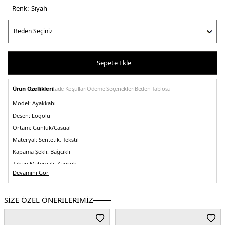
Renk:
si̇yah
Sepete Ekle
Ürün Özellikleri
İade Koşulları
Ödeme Seçenekleri
Beden Tablosu
Model:
Ayakkabı
Desen:
Logolu
Ortam:
Günlük/Casual
Materyal:
Sentetik, Tekstil
Kapama Şekli:
Bağcıklı
Taban Materyali:
Kauçuk
Devamını Gör
Burun Tipi:
Yuvarlak Burun
Topuk Boyu:
Belirtilmemiş
SİZE ÖZEL ÖNERİLERİMİZ
Topuk Tipi:
Düz
Yaş Grubu:
Yetişkin
Menşei:
Vietnam