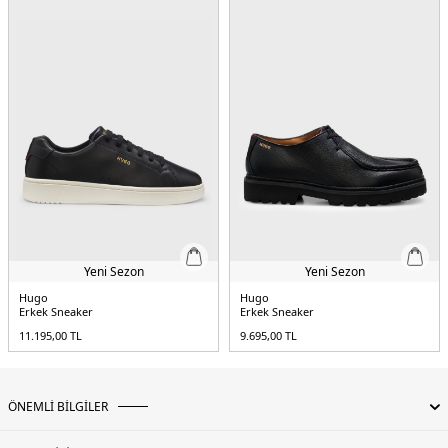
5DK150552547003.07
Yeni Sezon
Yeni Sezon
Hugo
Hugo
Erkek Sneaker
Erkek Sneaker
11.195,00
TL
9.695,00
TL
ÖNEMLİ BİLGİLER