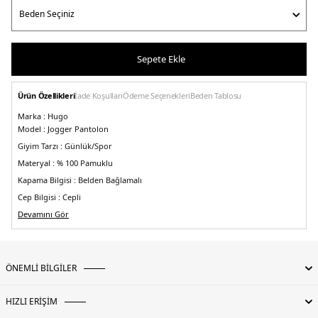
Sepete Ekle
Ürün Özellikleri
İade Koşulları
Ödeme Seçenekleri
Beden Tablosu
Marka :
Hugo
Model :
Jogger Pantolon
Giyim Tarzı :
Günlük/Spor
Materyal :
% 100 Pamuklu
Kapama Bilgisi :
Belden Bağlamalı
Cep Bilgisi :
Cepli
Kalıp :
Devamını Gör
Regular Fit
Manken Ölçüsü :
Boy : 1.86 cm / Göğüs : 90 cm / Bel : 71 cm / Basen : 92 cm /
Beden : M
Üretim Yeri :
Bangladeş
ÖNEMLİ BİLGİLER
5DE150447963001.07
HIZLI ERİŞİM