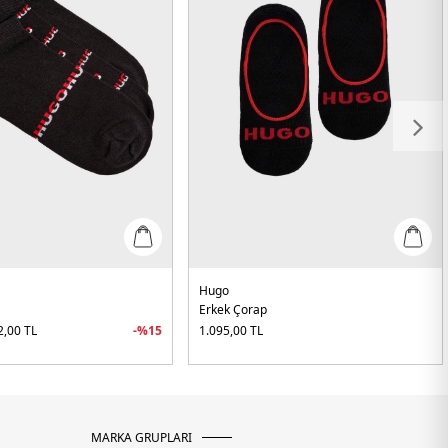
Hugo
Erkek Çorap
2,00
TL
-%
15
1.095,00
TL
MARKA GRUPLARI