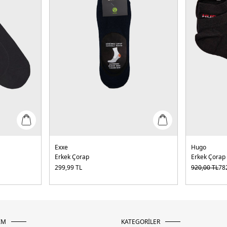
Exxe
Hugo
Erkek Çorap
Erkek Çorap
299,99
TL
920,00
TL
78
İM
KATEGORİLER