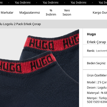
imi - Yaz İndirimi - Yaz İndirimi - Yaz İndirimi - Yaz İn
%
Yeni
Markalar
Mağazalarımız
Kargo Du
İndirim
Sezon
u Logolu 2 Pack Erkek Çorap
Hugo
Erkek Çorap
Renk:
laci̇ver
Ürün Özellikler
Model :
2'li Ço
Desen :
Logolu
Materyal :
% 68
Menşei :
Türki
5DE150516394