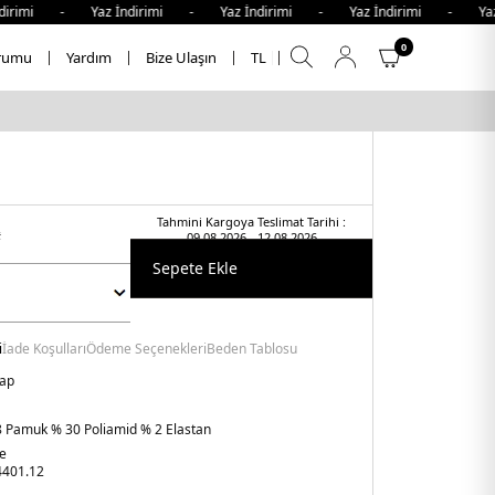
dirimi - Yaz İndirimi - Yaz İndirimi - Yaz İndirimi - Yaz 
0
rumu
Yardım
Bize Ulaşın
TL
Tahmini Kargoya Teslimat Tarihi :
t
09.08.2026 - 12.08.2026
Sepete Ekle
i
İade Koşulları
Ödeme Seçenekleri
Beden Tablosu
rap
 Pamuk % 30 Poliamid % 2 Elastan
ye
401.12