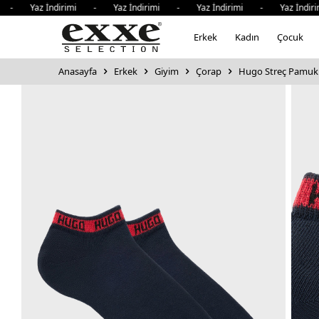
i - Yaz İndirimi - Yaz İndirimi - Yaz İndirimi - Yaz İndir
Erkek
Kadın
Çocuk
Anasayfa
Erkek
Giyim
Çorap
Hugo Streç Pamukl