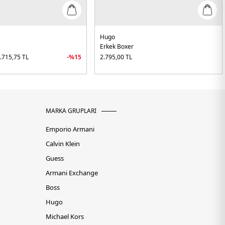
Hugo
Erkek Boxer
.715,75
TL
-%
15
2.795,00
TL
MARKA GRUPLARI
Emporio Armani
Calvin Klein
Guess
Armani Exchange
Boss
Hugo
Michael Kors