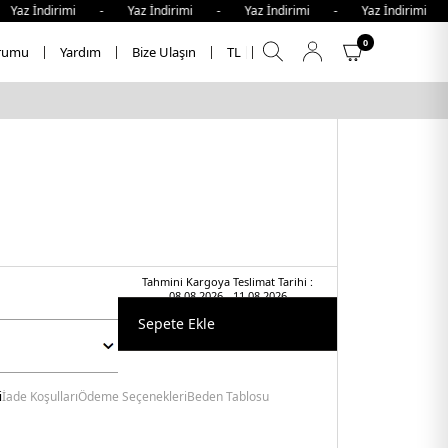
z İndirimi - Yaz İndirimi - Yaz İndirimi - Yaz İndirimi -
0
rumu
Yardım
Bize Ulaşın
TL
Tahmini Kargoya Teslimat Tarihi :
08.08.2026 - 11.08.2026
Sepete Ekle
i
İade Koşulları
Ödeme Seçenekleri
Beden Tablosu