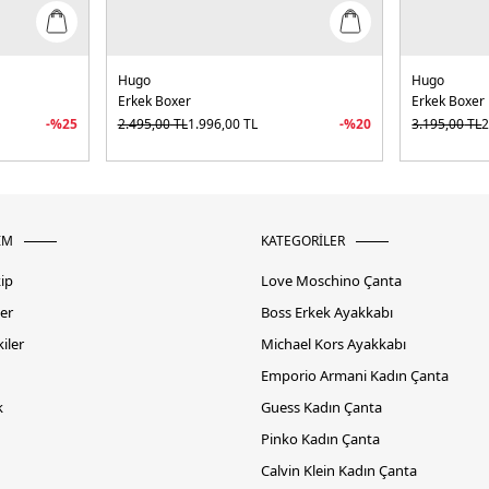
Hugo
Hugo
Erkek Boxer
Erkek Boxer
-%
25
2.495,00
TL
1.996,00
TL
-%
20
3.195,00
TL
2
İM
KATEGORİLER
kip
Love Moschino Çanta
er
Boss Erkek Ayakkabı
iler
Michael Kors Ayakkabı
Emporio Armani Kadın Çanta
k
Guess Kadın Çanta
Pinko Kadın Çanta
Calvin Klein Kadın Çanta