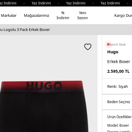
İndirimi - Yaz İndirimi - Yaz İndirimi - Yaz İndirimi - Ya
%
Yeni
Markalar
Mağazalarımız
Kargo Du
İndirim
Sezon
u Logolu 3 Pack Erkek Boxer
Sınırlı Stok
Hugo
Erkek Boxer
2.595,00
TL
Renk:
si̇yah
Ürün Özellikler
Model:
Boxer
Desen:
Logolu