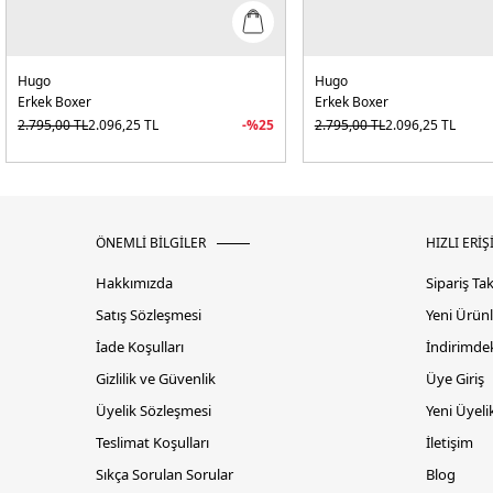
Hugo
Hugo
Erkek Boxer
Erkek Boxer
2.795,00
TL
2.096,25
TL
-%
25
2.795,00
TL
2.096,25
TL
ÖNEMLİ BİLGİLER
HIZLI ERİŞ
Hakkımızda
Sipariş Ta
Satış Sözleşmesi
Yeni Ürünl
İade Koşulları
İndirimdek
Gizlilik ve Güvenlik
Üye Giriş
Üyelik Sözleşmesi
Yeni Üyeli
Teslimat Koşulları
İletişim
Sıkça Sorulan Sorular
Blog