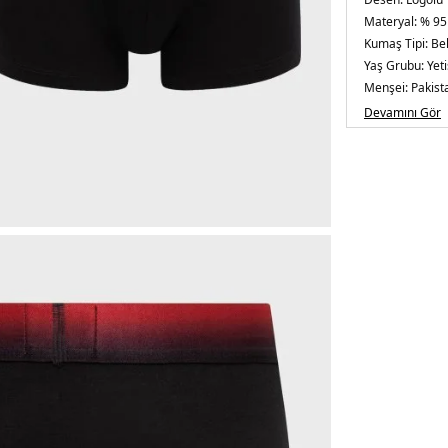
Materyal:
% 95
Kumaş Tipi:
Be
Yaş Grubu:
Yeti
Menşei:
Pakist
Detaylar:
-Konf
Devamını Gör
5DE150549172