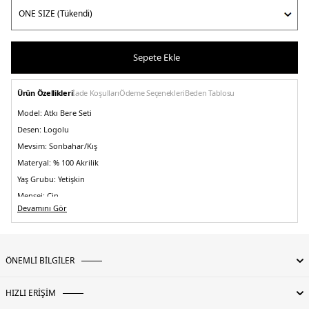
Sepete Ekle
Ürün Özellikleri
İade Koşulları
Ödeme Seçenekleri
Beden Tablosu
Model:
Atkı Bere Seti
Desen:
Logolu
Mevsim:
Sonbahar/Kış
Materyal:
% 100 Akrilik
Yaş Grubu:
Yetişkin
Menşei:
Çin
5DK0HXRU0029252AW.25
Devamını Gör
ÖNEMLİ BİLGİLER
HIZLI ERİŞİM