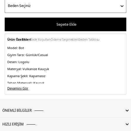
Sepete Ekle
Ürün Özellikleri
İade Koşulları
Ödeme Seçenekleri
Beden Tablosu
Model:
Bot
Giyim Tarzı:
Günlük/Casual
Desen:
Logolu
Materyal:
Vulkanize Kauçuk
Kapama Şekli:
Kapamasız
Taban Materyali:
Kauçuk
Devamını Gör
Burun Tipi:
Yuvarlak Burun
Topuk Boyu:
Belirtilmemiş
Topuk Tipi:
Düz
ÖNEMLİ BİLGİLER
Yaş Grubu:
Yetişkin
Detaylar:
Tokalı
5DK2HFRW0015252BBT.03
HIZLI ERİŞİM