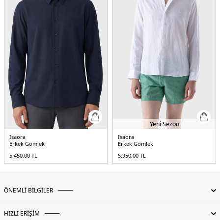
Yeni Sezon
Isaora
Isaora
Erkek Gömlek
Erkek Gömlek
5.450,00
TL
5.950,00
TL
ÖNEMLİ BİLGİLER
HIZLI ERİŞİM