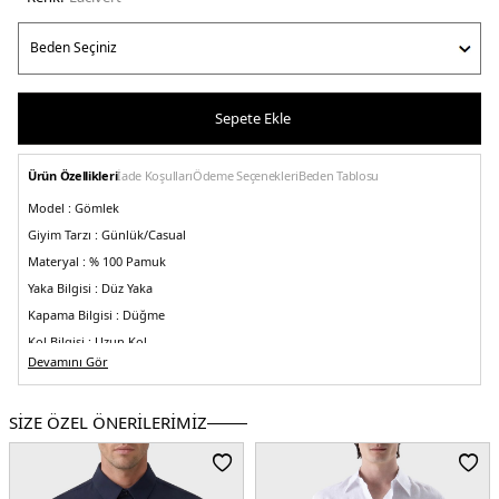
Sepete Ekle
Ürün Özellikleri
İade Koşulları
Ödeme Seçenekleri
Beden Tablosu
Model :
Gömlek
Giyim Tarzı :
Günlük/Casual
Materyal :
% 100 Pamuk
Yaka Bilgisi :
Düz Yaka
Kapama Bilgisi :
Düğme
Kol Bilgisi :
Uzun Kol
Devamını Gör
Kalıp Bilgisi :
Regular Fit
Üretim Yeri :
Burma
3DY1ISR4119NAVY.12
SİZE ÖZEL ÖNERİLERİMİZ