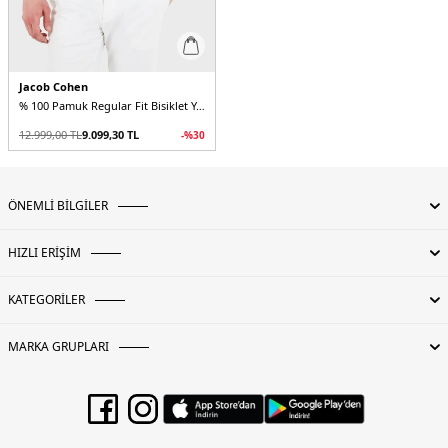
Jacob Cohen
% 100 Pamuk Regular Fit Bisiklet Yaka Erkek T Shirt
12.999,00
TL
9.099,30
TL
-%
30
ÖNEMLİ BİLGİLER
HIZLI ERİŞİM
KATEGORİLER
MARKA GRUPLARI