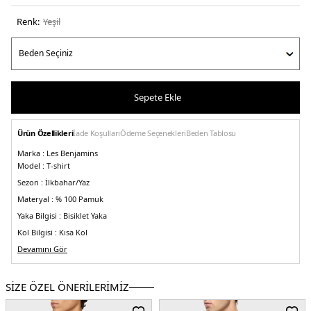
Renk:
yeşi̇l
Sepete Ekle
Ürün Özellikleri
İade Koşulları
Ödeme Seçenekleri
Beden Tablosu
Marka :
Les Benjamins
Model :
T-shirt
Sezon :
İlkbahar/Yaz
Materyal :
% 100 Pamuk
Yaka Bilgisi :
Bisiklet Yaka
Kol Bilgisi :
Kısa Kol
Kalıp Bilgisi :
Devamını Gör
Regular Fit
Manken Ölçüsü :
Boy : 1.86 cm / Göğüs : 93 cm / Bel : 74 cm / Basen : 93 cm /
Beden : M
SİZE ÖZEL ÖNERİLERİMİZ
Üretim Yeri :
Türkiye
5DY1LB23SSESSMUTS301.08