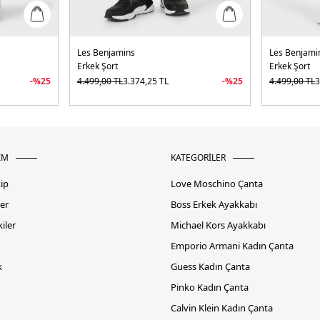
Les Benjamins
Les Benjami
Erkek Şort
Erkek Şort
-%
25
4.499,00
TL
3.374,25
TL
-%
25
4.499,00
TL
3
İM
KATEGORİLER
kip
Love Moschino Çanta
er
Boss Erkek Ayakkabı
iler
Michael Kors Ayakkabı
Emporio Armani Kadın Çanta
k
Guess Kadın Çanta
Pinko Kadın Çanta
Calvin Klein Kadın Çanta