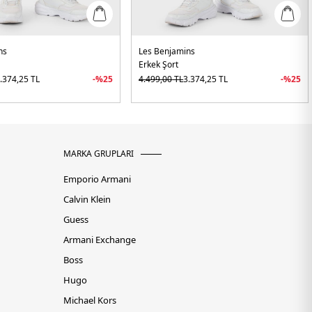
ns
Les Benjamins
Erkek Şort
.374,25
TL
-%
25
4.499,00
TL
3.374,25
TL
-%
25
MARKA GRUPLARI
Emporio Armani
Calvin Klein
Guess
Armani Exchange
Boss
Hugo
Michael Kors