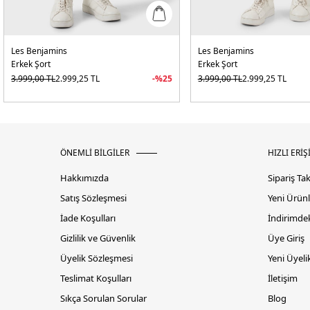
Les Benjamins
Les Benjamins
Erkek Şort
Erkek Şort
3.999,00
TL
2.999,25
TL
-%
25
3.999,00
TL
2.999,25
TL
ÖNEMLİ BİLGİLER
HIZLI ERİŞ
Hakkımızda
Sipariş Ta
Satış Sözleşmesi
Yeni Ürünl
İade Koşulları
İndirimdek
Gizlilik ve Güvenlik
Üye Giriş
Üyelik Sözleşmesi
Yeni Üyeli
Teslimat Koşulları
İletişim
Sıkça Sorulan Sorular
Blog