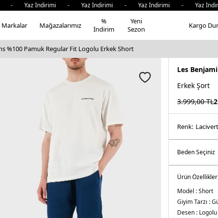
- Yaz İndirimi - Yaz İndirimi - Yaz İndirimi - Yaz İndiri
%
Yeni
Markalar
Mağazalarımız
Kargo Du
İndirim
Sezon
ns %100 Pamuk Regular Fit Logolu Erkek Short
Les Benjami
Erkek Şort
3.999,00
TL
2
Renk:
laci̇ver
Ürün Özellikler
Model :
Short
Giyim Tarzı :
Gü
Desen :
Logolu