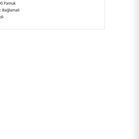
00 Pamuk
:
Bağlamalı
li
gular Fit , Normal Bel
 :
Boy 1.87 / Göğüs 90 / Bel 73 / Kalça 92 / Beden S
rkiye
SSMUSO309.12