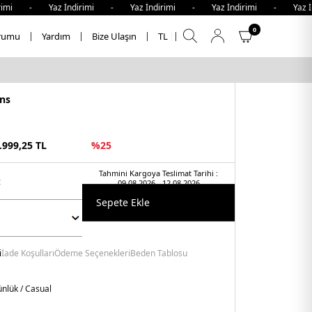
mi - Yaz İndirimi - Yaz İndirimi - Yaz İndirimi - Yaz İndi
0
rumu
Yardım
Bize Ulaşın
TL
ns
.999,25
TL
%
25
Tahmini Kargoya Teslimat Tarihi :
t
09.08.2026 - 12.08.2026
Sepete Ekle
i
İade Koşulları
Ödeme Seçenekleri
Beden Tablosu
nlük / Casual