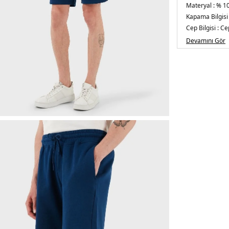
Materyal :
% 1
Kapama Bilgisi 
Cep Bilgisi :
Cep
Kalıp Bilgisi :
Re
Devamını Gör
Manken Ölçüsü
Üretim Yeri :
Tü
5DE1LBNOOSE