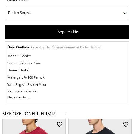
Sepete Ekle
Ürün Özellikleri
İade Koşulları
Ödeme Seçenekleri
Beden Tablosu
Model :
T-Shirt
Sezon :
İlkbahar / Yaz
Desen :
Baskılı
Materyal :
% 100 Pamuk
Yaka Bilgisi :
Bisiklet Yaka
Kol Bilgisi :
Kısa Kol
Devamını Gör
Kalıp Bilgisi :
Relaxed Fit
Manken Ölçüsü :
Boy 1.88 cm / Göğüs 99 cm / Bel 76 cm / Kalça 96 cm /
Beden M
SİZE ÖZEL ÖNERİLERİMİZ
Üretim Yeri :
Türkiye
5DY1LB25SSUNLMUTS040.07