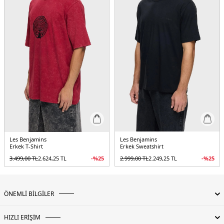
Les Benjamins
Les Benjamins
Erkek T-Shirt
Erkek Sweatshirt
3.499,00
TL
2.624,25
TL
-%
25
2.999,00
TL
2.249,25
TL
-%
25
ÖNEMLİ BİLGİLER
HIZLI ERİŞİM