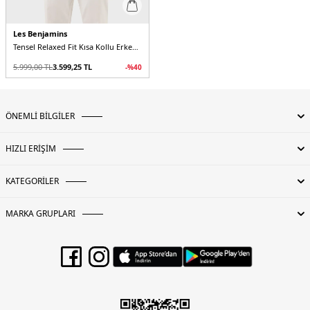
Les Benjamins
Tensel Relaxed Fit Kısa Kollu Erkek Gömlek
5.999,00
TL
3.599,25
TL
-%
40
ÖNEMLİ BİLGİLER
HIZLI ERİŞİM
KATEGORİLER
MARKA GRUPLARI