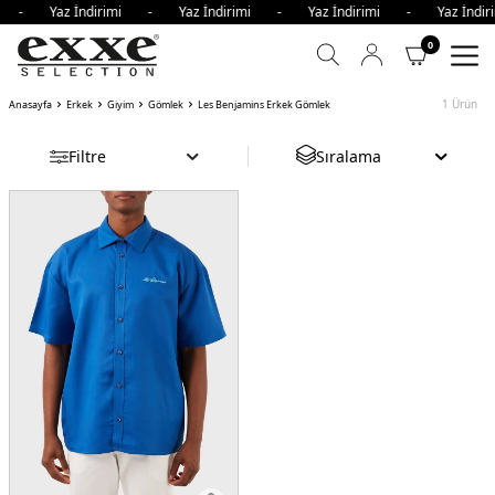
imi - Yaz İndirimi - Yaz İndirimi - Yaz İndirimi - Yaz İnd
0
1
Ürün
Anasayfa
Erkek
Giyim
Gömlek
Les Benjamins Erkek Gömlek
Filtre
Sıralama