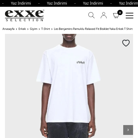
i - Yaz İndirimi - Yaz İndirimi - Yaz İndirimi - Yaz İndi
0
Anasayfa
Erkek
Giyim
T-Shirt
Les Benjamins Pamuklu Relaxed Fit Bisiklet Yaka Erkek T Shirt