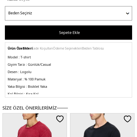
Sepete Ekle
Ürün Özellikleri
İade Koşulları
Ödeme Seçenekleri
Beden Tablosu
Model :
T-shirt
Giyim Tarzı :
Günlük/Casual
Desen :
Logolu
Materyal :
% 100 Pamuk
Yaka Bilgisi :
Bisiklet Yaka
Kol Bilgisi :
Kısa Kol
Kalıp Bilgisi :
Relaxed Fit
SİZE ÖZEL ÖNERİLERİMİZ
Detay :
-Nervürlü bisiklet yaka
-Arkada marka detaylı grafik baskı, göğüste
marka detayı
Manken Bilgisi :
Boy: 1.88 cm Beden : M
Üretim Yeri :
Türkiye
5DK1LB24FWEAPMUTS044.25