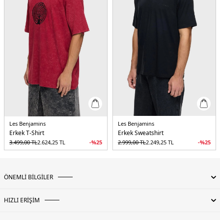
Kadın
Erkek
Çocuk
Devamını Gör
Les Benjamins
Les Benjamins
Erkek T-Shirt
Erkek Sweatshirt
3.499,00
TL
2.624,25
TL
-%
25
2.999,00
TL
2.249,25
TL
-%
25
ÖNEMLİ BİLGİLER
HIZLI ERİŞİM